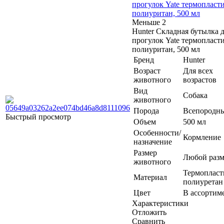
прогулок Yate термоплас
полиуритан, 500 мл
Меньше 2
Hunter Складная бутылка 
прогулок Yate термоплас
полиуритан, 500 мл
Бренд
Hunter
Возраст
Для всех
животного
возрастов
Вид
Собака
животного
Порода
Всепородн
Быстрый просмотр
Объем
500 мл
Особенности/
Кормление
назначение
Размер
Любой разм
животного
Термоплас
Материал
полиуретан
Цвет
В ассортим
Характеристики
Отложить
Сравнить