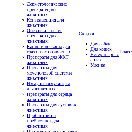
Дерматологические
препараты для
животных
Контрацепция для
животных
Обезболивающие
Скидки
препараты для
животных
Для собак
Капли и лосьоны для
Для кошек
глаз и носа животных
Благо
Ветеринарная
Препараты для ЖКТ
аптека
животных
Уценка
Препараты для
мочеполовой системы
животных
Иммуностимуляторы
для животных
Препараты для сердца
животных
Препараты для суставов
животных
Пробиотики и
пребиотики для
животных
Противовоспалительные