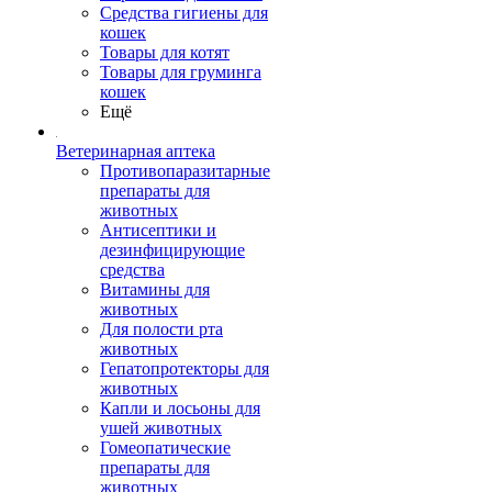
Средства гигиены для
кошек
Товары для котят
Товары для груминга
кошек
Ещё
Ветеринарная аптека
Противопаразитарные
препараты для
животных
Антисептики и
дезинфицирующие
средства
Витамины для
животных
Для полости рта
животных
Гепатопротекторы для
животных
Капли и лосьоны для
ушей животных
Гомеопатические
препараты для
животных