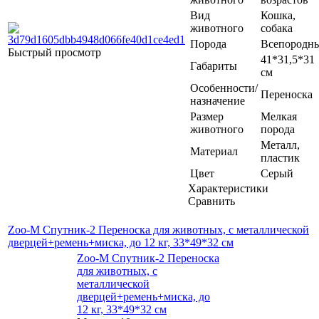
Вид
Кошка,
животного
собака
Порода
Всепородн
Быстрый просмотр
41*31,5*31
Габариты
см
Особенности/
Переноска
назначение
Размер
Мелкая
животного
порода
Металл,
Материал
пластик
Цвет
Серый
Характеристики
Сравнить
Zoo-M Спутник-2 Переноска для животных, с металлической
дверцей+ремень+миска, до 12 кг, 33*49*32 см
Zoo-M Спутник-2 Переноска
для животных, с
металлической
дверцей+ремень+миска, до
12 кг, 33*49*32 см