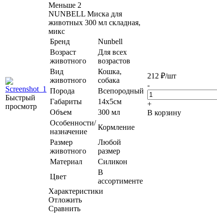
Меньше 2
NUNBELL Миска для
животных 300 мл складная,
микс
Бренд
Nunbell
Возраст
Для всех
животного
возрастов
Вид
Кошка,
212
₽
/шт
животного
собака
-
Порода
Всепородный
Быстрый
Габариты
14х5см
+
просмотр
Объем
300 мл
В корзину
Особенности/
Кормление
назначение
Размер
Любой
животного
размер
Материал
Силикон
В
Цвет
ассортименте
Характеристики
Отложить
Сравнить