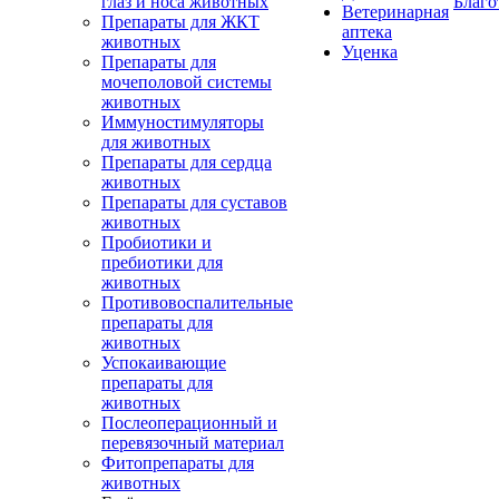
глаз и носа животных
Благо
Ветеринарная
Препараты для ЖКТ
аптека
животных
Уценка
Препараты для
мочеполовой системы
животных
Иммуностимуляторы
для животных
Препараты для сердца
животных
Препараты для суставов
животных
Пробиотики и
пребиотики для
животных
Противовоспалительные
препараты для
животных
Успокаивающие
препараты для
животных
Послеоперационный и
перевязочный материал
Фитопрепараты для
животных