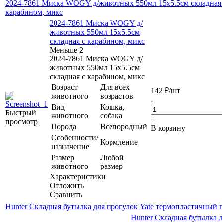
2024-7861 Миска WOGY д/животных 550мл 15х5.5см складная
карабином, микс
2024-7861 Миска WOGY д/
животных 550мл 15х5.5см
складная с карабином, микс
Меньше 2
2024-7861 Миска WOGY д/
животных 550мл 15х5.5см
складная с карабином, микс
Возраст
Для всех
142
₽
/шт
животного
возрастов
-
Вид
Кошка,
Быстрый
животного
собака
+
просмотр
Порода
Всепородный
В корзину
Особенности/
Кормление
назначение
Размер
Любой
животного
размер
Характеристики
Отложить
Сравнить
Hunter Складная бутылка для прогулок Yate термопластичный 
Hunter Складная бутылка 