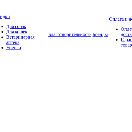
идки
Оплата и д
Для собак
Опла
Для кошек
Благотворительность
Бренды
доста
Ветеринарная
Гаран
аптека
товар
Уценка