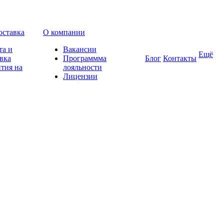
оставка
О компании
та и
Вакансии
Ещё
вка
Программма
Блог
Контакты
тия на
лояльности
Лицензии