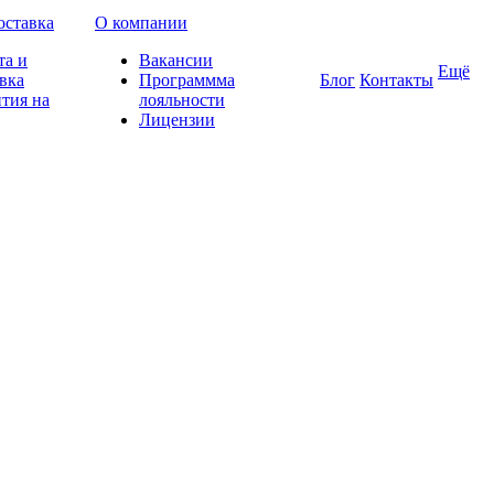
оставка
О компании
та и
Вакансии
Ещё
вка
Программма
Блог
Контакты
тия на
лояльности
Лицензии