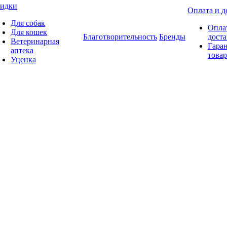
идки
Оплата и д
Для собак
Опла
Для кошек
Благотворительность
Бренды
доста
Ветеринарная
Гаран
аптека
товар
Уценка