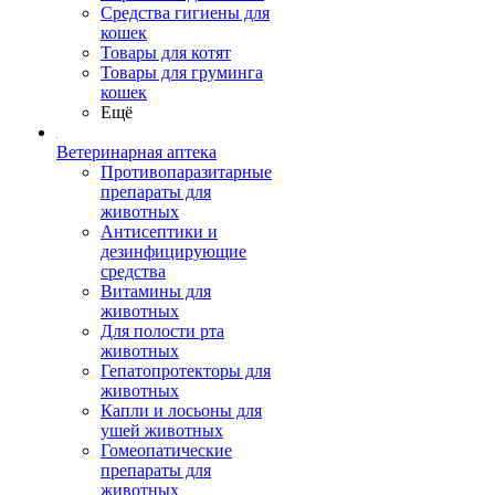
Средства гигиены для
кошек
Товары для котят
Товары для груминга
кошек
Ещё
Ветеринарная аптека
Противопаразитарные
препараты для
животных
Антисептики и
дезинфицирующие
средства
Витамины для
животных
Для полости рта
животных
Гепатопротекторы для
животных
Капли и лосьоны для
ушей животных
Гомеопатические
препараты для
животных