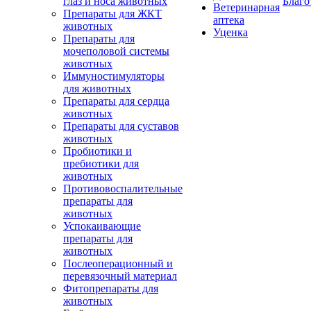
глаз и носа животных
Благо
Ветеринарная
Препараты для ЖКТ
аптека
животных
Уценка
Препараты для
мочеполовой системы
животных
Иммуностимуляторы
для животных
Препараты для сердца
животных
Препараты для суставов
животных
Пробиотики и
пребиотики для
животных
Противовоспалительные
препараты для
животных
Успокаивающие
препараты для
животных
Послеоперационный и
перевязочный материал
Фитопрепараты для
животных