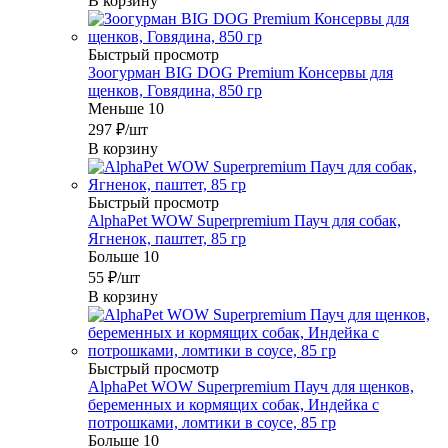
В корзину
Быстрый просмотр
Зоогурман BIG DOG Premium Консервы для
щенков, Говядина, 850 гр
Меньше 10
297
₽
/шт
В корзину
Быстрый просмотр
AlphaPet WOW Superpremium Пауч для собак,
Ягненок, паштет, 85 гр
Больше 10
55
₽
/шт
В корзину
Быстрый просмотр
AlphaPet WOW Superpremium Пауч для щенков,
беременных и кормящих собак, Индейка с
потрошками, ломтики в соусе, 85 гр
Больше 10