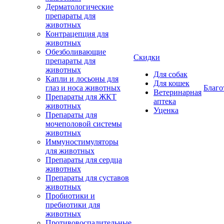
Дерматологические
препараты для
животных
Контрацепция для
животных
Обезболивающие
Скидки
препараты для
животных
Для собак
Капли и лосьоны для
Для кошек
глаз и носа животных
Благо
Ветеринарная
Препараты для ЖКТ
аптека
животных
Уценка
Препараты для
мочеполовой системы
животных
Иммуностимуляторы
для животных
Препараты для сердца
животных
Препараты для суставов
животных
Пробиотики и
пребиотики для
животных
Противовоспалительные