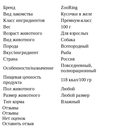
Бренд
ZooRing
Вид лакомства
Кусочки в желе
Класс ингридиентов
Премиум-класс
Вес
100 г
Возраст животного
Для взрослых
Вид животного
Собака
Порода
Всепородный
Вкус/ингридиент
Рыба
Страна
Россия
Повседневный,
Особенности/назначение
полнорационный
Пищевая ценность
118 ккал/100 гр
продукта
Пол животного
Любой
Размер животного
Любой размер
Тип корма
Влажный
Отзывы
Отзывы
Нет оценок
Оставить отзыв