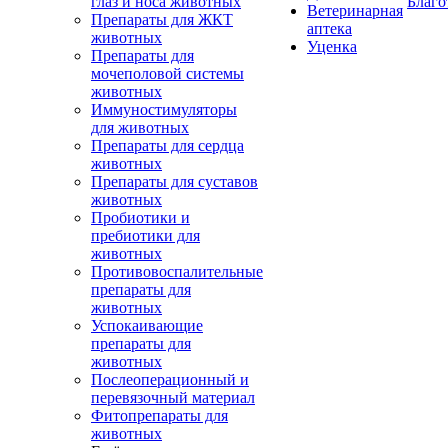
глаз и носа животных
Благо
Ветеринарная
Препараты для ЖКТ
аптека
животных
Уценка
Препараты для
мочеполовой системы
животных
Иммуностимуляторы
для животных
Препараты для сердца
животных
Препараты для суставов
животных
Пробиотики и
пребиотики для
животных
Противовоспалительные
препараты для
животных
Успокаивающие
препараты для
животных
Послеоперационный и
перевязочный материал
Фитопрепараты для
животных