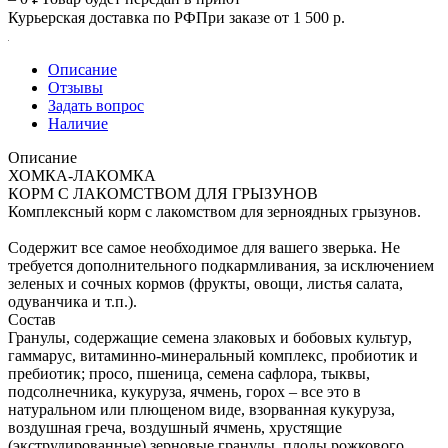
Курьерская доставка по РФ
При заказе от 1 500 р.
Описание
Отзывы
Задать вопрос
Наличие
Описание
ХОМКА-ЛАКОМКА
КОРМ С ЛАКОМСТВОМ ДЛЯ ГРЫЗУНОВ
Комплексный корм с лакомством для зерноядных грызунов.
Содержит все самое необходимое для вашего зверька. Не
требуется дополнительного подкармливания, за исключением
зеленых и сочных кормов (фрукты, овощи, листья салата,
одуванчика и т.п.).
Состав
Гранулы, содержащие семена злаковых и бобовых культур,
гаммарус, витаминно-минеральный комплекс, пробиотик и
пребиотик; просо, пшеница, семена сафлора, тыквы,
подсолнечника, кукуруза, ячмень, горох – все это в
натуральном или плющеном виде, взорванная кукуруза,
воздушная греча, воздушный ячмень, хрустящие
(экструдированные) зерновые гранулы, плоды рожкового