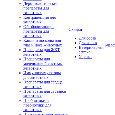
Дерматологические
препараты для
животных
Контрацепция для
животных
Обезболивающие
Скидки
препараты для
животных
Для собак
Капли и лосьоны для
Для кошек
глаз и носа животных
Благо
Ветеринарная
Препараты для ЖКТ
аптека
животных
Уценка
Препараты для
мочеполовой системы
животных
Иммуностимуляторы
для животных
Препараты для сердца
животных
Препараты для суставов
животных
Пробиотики и
пребиотики для
животных
Противовоспалительные