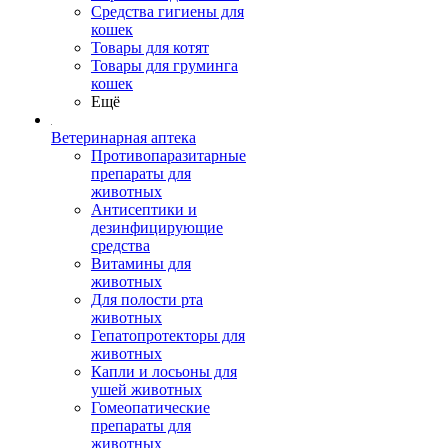
Средства гигиены для
кошек
Товары для котят
Товары для груминга
кошек
Ещё
Ветеринарная аптека
Противопаразитарные
препараты для
животных
Антисептики и
дезинфицирующие
средства
Витамины для
животных
Для полости рта
животных
Гепатопротекторы для
животных
Капли и лосьоны для
ушей животных
Гомеопатические
препараты для
животных