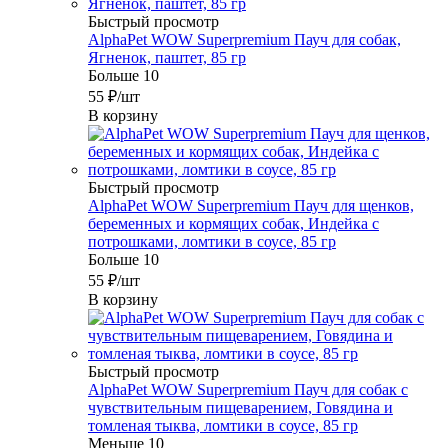
Быстрый просмотр
AlphaPet WOW Superpremium Пауч для собак,
Ягненок, паштет, 85 гр
Больше 10
55
₽
/шт
В корзину
Быстрый просмотр
AlphaPet WOW Superpremium Пауч для щенков,
беременных и кормящих собак, Индейка с
потрошками, ломтики в соусе, 85 гр
Больше 10
55
₽
/шт
В корзину
Быстрый просмотр
AlphaPet WOW Superpremium Пауч для собак с
чувствительным пищеварением, Говядина и
томленая тыква, ломтики в соусе, 85 гр
Меньше 10