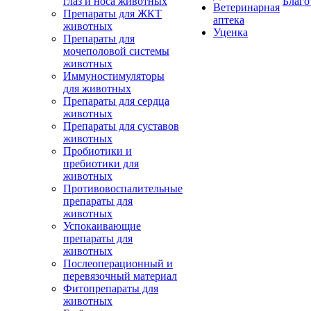
глаз и носа животных
Благо
Ветеринарная
Препараты для ЖКТ
аптека
животных
Уценка
Препараты для
мочеполовой системы
животных
Иммуностимуляторы
для животных
Препараты для сердца
животных
Препараты для суставов
животных
Пробиотики и
пребиотики для
животных
Противовоспалительные
препараты для
животных
Успокаивающие
препараты для
животных
Послеоперационный и
перевязочный материал
Фитопрепараты для
животных