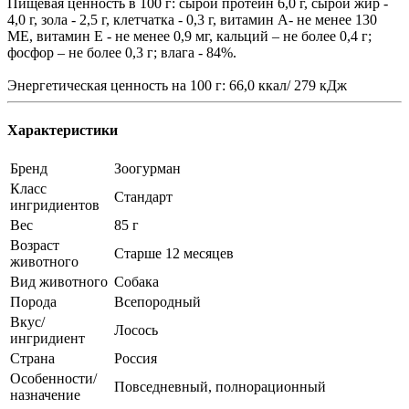
Пищевая ценность в 100 г: сырой протеин 6,0 г, сырой жир -
4,0 г, зола - 2,5 г, клетчатка - 0,3 г, витамин А- не менее 130
МЕ, витамин Е - не менее 0,9 мг, кальций – не более 0,4 г;
фосфор – не более 0,3 г; влага - 84%.
Энергетическая ценность на 100 г: 66,0 ккал/ 279 кДж
Характеристики
Бренд
Зоогурман
Класс
Стандарт
ингридиентов
Вес
85 г
Возраст
Старше 12 месяцев
животного
Вид животного
Собака
Порода
Всепородный
Вкус/
Лосось
ингридиент
Страна
Россия
Особенности/
Повседневный, полнорационный
назначение