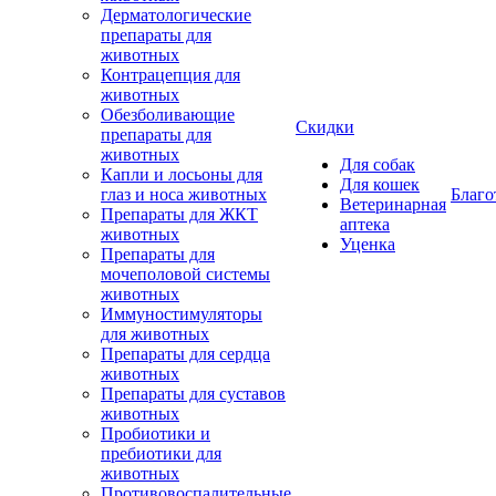
Дерматологические
препараты для
животных
Контрацепция для
животных
Обезболивающие
Скидки
препараты для
животных
Для собак
Капли и лосьоны для
Для кошек
глаз и носа животных
Благо
Ветеринарная
Препараты для ЖКТ
аптека
животных
Уценка
Препараты для
мочеполовой системы
животных
Иммуностимуляторы
для животных
Препараты для сердца
животных
Препараты для суставов
животных
Пробиотики и
пребиотики для
животных
Противовоспалительные