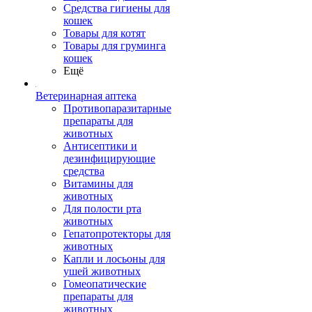
Средства гигиены для
кошек
Товары для котят
Товары для груминга
кошек
Ещё
Ветеринарная аптека
Противопаразитарные
препараты для
животных
Антисептики и
дезинфицирующие
средства
Витамины для
животных
Для полости рта
животных
Гепатопротекторы для
животных
Капли и лосьоны для
ушей животных
Гомеопатические
препараты для
животных