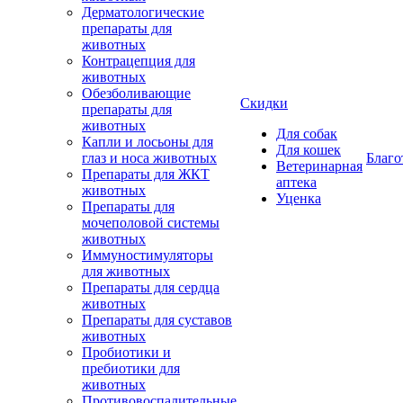
Дерматологические
препараты для
животных
Контрацепция для
животных
Обезболивающие
Скидки
препараты для
животных
Для собак
Капли и лосьоны для
Для кошек
глаз и носа животных
Благо
Ветеринарная
Препараты для ЖКТ
аптека
животных
Уценка
Препараты для
мочеполовой системы
животных
Иммуностимуляторы
для животных
Препараты для сердца
животных
Препараты для суставов
животных
Пробиотики и
пребиотики для
животных
Противовоспалительные