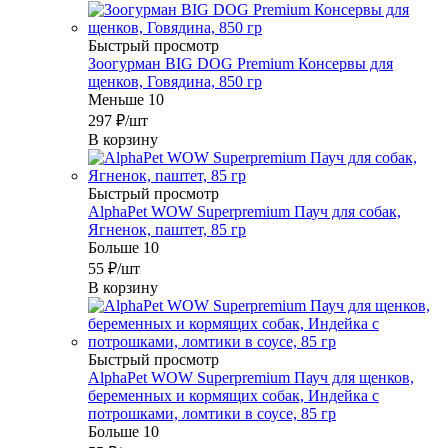
Быстрый просмотр
Зоогурман BIG DOG Premium Консервы для
щенков, Говядина, 850 гр
Меньше 10
297
₽
/шт
В корзину
Быстрый просмотр
AlphaPet WOW Superpremium Пауч для собак,
Ягненок, паштет, 85 гр
Больше 10
55
₽
/шт
В корзину
Быстрый просмотр
AlphaPet WOW Superpremium Пауч для щенков,
беременных и кормящих собак, Индейка с
потрошками, ломтики в соусе, 85 гр
Больше 10