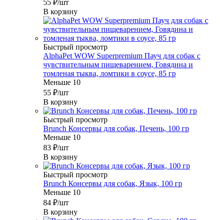
55
₽
/шт
В корзину
Быстрый просмотр
AlphaPet WOW Superpremium Пауч для собак с
чувствительным пищеварением, Говядина и
томленая тыква, ломтики в соусе, 85 гр
Меньше 10
55
₽
/шт
В корзину
Быстрый просмотр
Brunch Консервы для собак, Печень, 100 гр
Меньше 10
83
₽
/шт
В корзину
Быстрый просмотр
Brunch Консервы для собак, Язык, 100 гр
Меньше 10
84
₽
/шт
В корзину