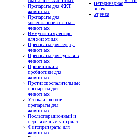
глаз и носа животных
Благо
Ветеринарная
Препараты для ЖКТ
аптека
животных
Уценка
Препараты для
мочеполовой системы
животных
Иммуностимуляторы
для животных
Препараты для сердца
животных
Препараты для суставов
животных
Пробиотики и
пребиотики для
животных
Противовоспалительные
препараты для
животных
Успокаивающие
препараты для
животных
Послеоперационный и
перевязочный материал
Фитопрепараты для
животных