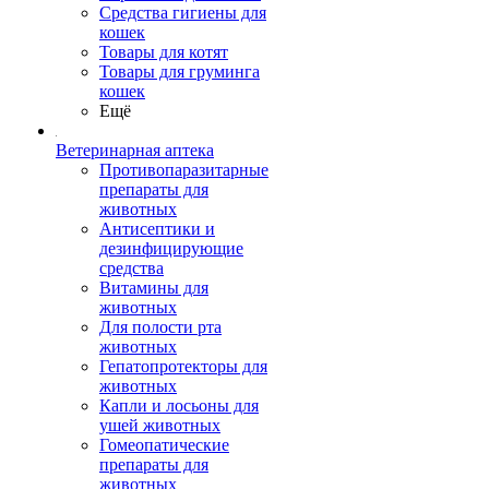
Средства гигиены для
кошек
Товары для котят
Товары для груминга
кошек
Ещё
Ветеринарная аптека
Противопаразитарные
препараты для
животных
Антисептики и
дезинфицирующие
средства
Витамины для
животных
Для полости рта
животных
Гепатопротекторы для
животных
Капли и лосьоны для
ушей животных
Гомеопатические
препараты для
животных