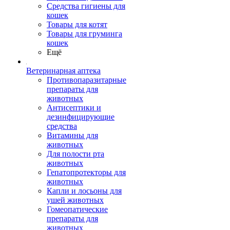
Средства гигиены для
кошек
Товары для котят
Товары для груминга
кошек
Ещё
Ветеринарная аптека
Противопаразитарные
препараты для
животных
Антисептики и
дезинфицирующие
средства
Витамины для
животных
Для полости рта
животных
Гепатопротекторы для
животных
Капли и лосьоны для
ушей животных
Гомеопатические
препараты для
животных