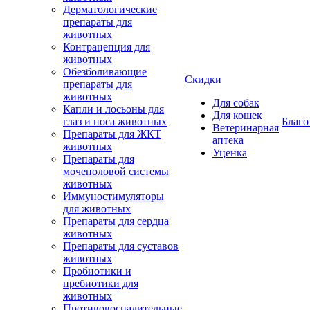
Дерматологические
препараты для
животных
Контрацепция для
животных
Обезболивающие
Скидки
препараты для
животных
Для собак
Капли и лосьоны для
Для кошек
глаз и носа животных
Благо
Ветеринарная
Препараты для ЖКТ
аптека
животных
Уценка
Препараты для
мочеполовой системы
животных
Иммуностимуляторы
для животных
Препараты для сердца
животных
Препараты для суставов
животных
Пробиотики и
пребиотики для
животных
Противовоспалительные