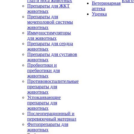
глаз и носа животных
Благо
Ветеринарная
Препараты для ЖКТ
аптека
животных
Уценка
Препараты для
мочеполовой системы
животных
Иммуностимуляторы
для животных
Препараты для сердца
животных
Препараты для суставов
животных
Пробиотики и
пребиотики для
животных
Противовоспалительные
препараты для
животных
Успокаивающие
препараты для
животных
Послеоперационный и
перевязочный материал
Фитопрепараты для
животных