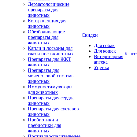
Дерматологические
препараты для
животных
Контрацепция для
животных
Обезболивающие
Скидки
препараты для
животных
Для собак
Капли и лосьоны для
Для кошек
глаз и носа животных
Благо
Ветеринарная
Препараты для ЖКТ
аптека
животных
Уценка
Препараты для
мочеполовой системы
животных
Иммуностимуляторы
для животных
Препараты для сердца
животных
Препараты для суставов
животных
Пробиотики и
пребиотики для
животных
Противовоспалительные