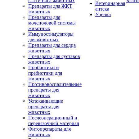
глаз и носа животных
Благо
Ветеринарная
Препараты для ЖКТ
аптека
животных
Уценка
Препараты для
мочеполовой системы
животных
Иммуностимуляторы
для животных
Препараты для сердца
животных
Препараты для суставов
животных
Пробиотики и
пребиотики для
животных
Противовоспалительные
препараты для
животных
Успокаивающие
препараты для
животных
Послеоперационный и
перевязочный материал
Фитопрепараты для
животных