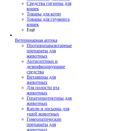
Средства гигиены для
кошек
Товары для котят
Товары для груминга
кошек
Ещё
Ветеринарная аптека
Противопаразитарные
препараты для
животных
Антисептики и
дезинфицирующие
средства
Витамины для
животных
Для полости рта
животных
Гепатопротекторы для
животных
Капли и лосьоны для
ушей животных
Гомеопатические
препараты для
животных