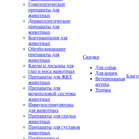
Гомеопатические
препараты для
животных
Дерматологические
препараты для
животных
Контрацепция для
животных
Обезболивающие
препараты для
Скидки
животных
Капли и лосьоны для
Для собак
глаз и носа животных
Для кошек
Благо
Препараты для ЖКТ
Ветеринарная
животных
аптека
Препараты для
Уценка
мочеполовой системы
животных
Иммуностимуляторы
для животных
Препараты для сердца
животных
Препараты для суставов
животных
Пробиотики и