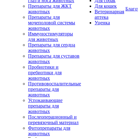
глаз и носа животных
Для собак
Препараты для ЖКТ
Для кошек
Благо
животных
Ветеринарная
Препараты для
аптека
мочеполовой системы
Уценка
животных
Иммуностимуляторы
для животных
Препараты для сердца
животных
Препараты для суставов
животных
Пробиотики и
пребиотики для
животных
Противовоспалительные
препараты для
животных
Успокаивающие
препараты для
животных
Послеоперационный и
перевязочный материал
Фитопрепараты для
животных