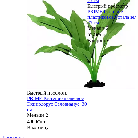
Быстрый просмотр
PRIME Растение
пластиковое Ротала зел
25 см
Меньше 2
577
₽
/шт
В корзину
Быстрый просмотр
PRIME Растение шелковое
Эхинодорус Селовианус, 30
см
Меньше 2
490
₽
/шт
В корзину
Компания