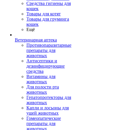
Средства гигиены для
кошек
Товары для котят
Товары для груминга
кошек
Ещё
Ветеринарная аптека
Противопаразитарные
препараты для
животных
Антисептики и
дезинфицирующие
средства
Витамины для
животных
Для полости рта
животных
Гепатопротекторы для
животных
Капли и лосьоны для
ушей животных
Гомеопатические
препараты для
животных