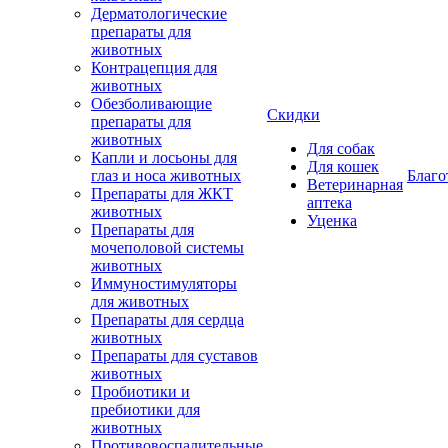
Дерматологические
препараты для
животных
Контрацепция для
животных
Обезболивающие
Скидки
препараты для
животных
Для собак
Капли и лосьоны для
Для кошек
глаз и носа животных
Благо
Ветеринарная
Препараты для ЖКТ
аптека
животных
Уценка
Препараты для
мочеполовой системы
животных
Иммуностимуляторы
для животных
Препараты для сердца
животных
Препараты для суставов
животных
Пробиотики и
пребиотики для
животных
Противовоспалительные