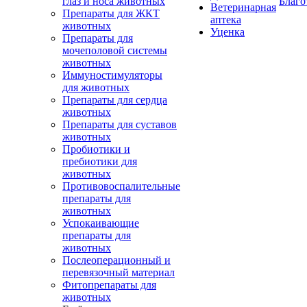
глаз и носа животных
Благо
Ветеринарная
Препараты для ЖКТ
аптека
животных
Уценка
Препараты для
мочеполовой системы
животных
Иммуностимуляторы
для животных
Препараты для сердца
животных
Препараты для суставов
животных
Пробиотики и
пребиотики для
животных
Противовоспалительные
препараты для
животных
Успокаивающие
препараты для
животных
Послеоперационный и
перевязочный материал
Фитопрепараты для
животных