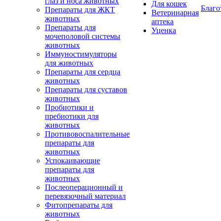
глаз и носа животных
Для кошек
Благо
Препараты для ЖКТ
Ветеринарная
животных
аптека
Препараты для
Уценка
мочеполовой системы
животных
Иммуностимуляторы
для животных
Препараты для сердца
животных
Препараты для суставов
животных
Пробиотики и
пребиотики для
животных
Противовоспалительные
препараты для
животных
Успокаивающие
препараты для
животных
Послеоперационный и
перевязочный материал
Фитопрепараты для
животных