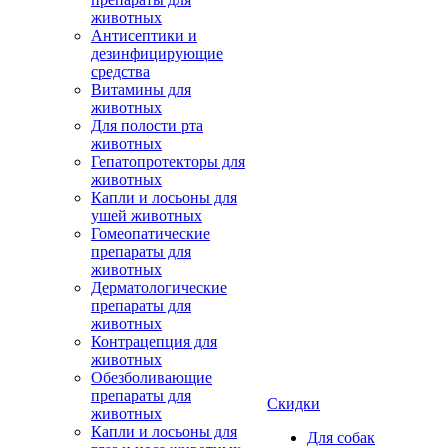
животных
Антисептики и
дезинфицирующие
средства
Витамины для
животных
Для полости рта
животных
Гепатопротекторы для
животных
Капли и лосьоны для
ушей животных
Гомеопатические
препараты для
животных
Дерматологические
препараты для
животных
Контрацепция для
животных
Обезболивающие
препараты для
Скидки
животных
Капли и лосьоны для
Для собак