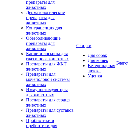
препараты для
животных
Дерматологические
препараты для
животных
Контрацепция для
животных
Обезболивающие
препараты для
Скидки
животных
Капли и лосьоны для
Для собак
глаз и носа животных
Для кошек
Благо
Препараты для ЖКТ
Ветеринарная
животных
аптека
Препараты для
Уценка
мочеполовой системы
животных
Иммуностимуляторы
для животных
Препараты для сердца
животных
Препараты для суставов
животных
Пробиотики и
пребиотики для