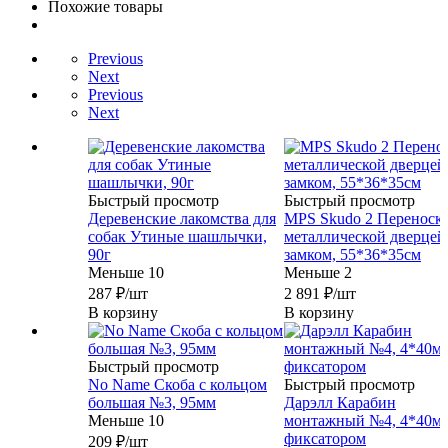
Похожие товары
Previous
Next
Previous
Next
Быстрый просмотр
Быстрый просмотр
Деревенские лакомства для
MPS Skudo 2 Переноска
собак Утиные шашлычки,
металлической дверцей
90г
замком, 55*36*35см
Меньше 10
Меньше 2
287
₽
/шт
2 891
₽
/шт
В корзину
В корзину
Быстрый просмотр
No Name Скоба с кольцом
Быстрый просмотр
большая №3, 95мм
Дарэлл Карабин
Меньше 10
монтажный №4, 4*40мм
фиксатором
209
₽
/шт