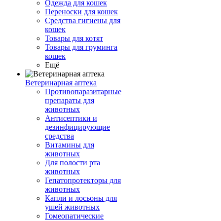
Одежда для кошек
Переноски для кошек
Средства гигиены для
кошек
Товары для котят
Товары для груминга
кошек
Ещё
Ветеринарная аптека
Противопаразитарные
препараты для
животных
Антисептики и
дезинфицирующие
средства
Витамины для
животных
Для полости рта
животных
Гепатопротекторы для
животных
Капли и лосьоны для
ушей животных
Гомеопатические