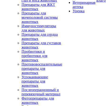
глаз и носа животных
Благо
Ветеринарная
Препараты для ЖКТ
аптека
животных
Уценка
Препараты для
мочеполовой системы
животных
Иммуностимуляторы
для животных
Препараты для сердца
животных
Препараты для суставов
животных
Пробиотики и
пребиотики для
животных
Противовоспалительные
препараты для
животных
Успокаивающие
препараты для
животных
Послеоперационный и
перевязочный материал
Фитопрепараты для
животных