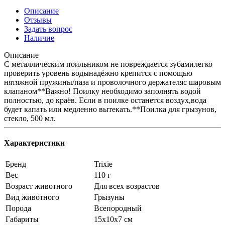
Описание
Отзывы
Задать вопрос
Наличие
Описание
С металлическим поильником не повреждается зубамилегко
проверить уровень водынадёжно крепится с помощью
нятяжной пружины/паза и проволочного держателяс шаровым
клапаном**Важно! Поилку необходимо заполнять водой
полностью, до краёв. Если в поилке останется воздух,вода
будет капать или медленно вытекать.**Поилка для грызунов,
стекло, 500 мл.
Характеристики
Бренд
Trixie
Вес
110 г
Возраст животного
Для всех возрастов
Вид животного
Грызуны
Порода
Всепородный
Габариты
15х10х7 см