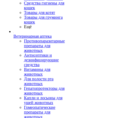
Средства гигиены для
кошек
Товары для котят
Товары для груминга
кошек
Ещё
Ветеринарная аптека
Противопаразитарные
препараты для
животных
Антисептики и
дезинфицирующие
средства
Витамины для
животных
Для полости рта
животных
Гепатопротекторы для
животных
Капли и лосьоны для
ушей животных
Гомеопатические
препараты для
животных