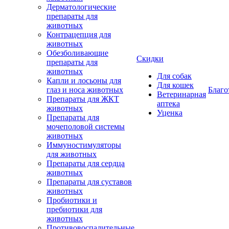
Дерматологические
препараты для
животных
Контрацепция для
животных
Обезболивающие
Скидки
препараты для
животных
Для собак
Капли и лосьоны для
Для кошек
глаз и носа животных
Благо
Ветеринарная
Препараты для ЖКТ
аптека
животных
Уценка
Препараты для
мочеполовой системы
животных
Иммуностимуляторы
для животных
Препараты для сердца
животных
Препараты для суставов
животных
Пробиотики и
пребиотики для
животных
Противовоспалительные