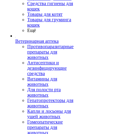
Средства гигиены для
кошек
Товары для котят
Товары для груминга
кошек
Ещё
Ветеринарная аптека
Противопаразитарные
препараты для
животных
Антисептики и
дезинфицирующие
средства
Витамины для
животных
Для полости рта
животных
Гепатопротекторы для
животных
Капли и лосьоны для
ушей животных
Гомеопатические
препараты для
животных