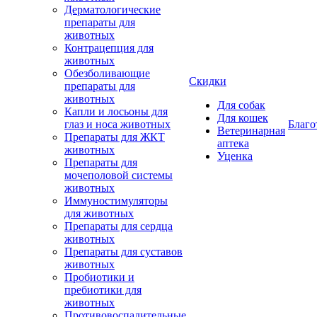
Дерматологические
препараты для
животных
Контрацепция для
животных
Обезболивающие
Скидки
препараты для
животных
Для собак
Капли и лосьоны для
Для кошек
глаз и носа животных
Благо
Ветеринарная
Препараты для ЖКТ
аптека
животных
Уценка
Препараты для
мочеполовой системы
животных
Иммуностимуляторы
для животных
Препараты для сердца
животных
Препараты для суставов
животных
Пробиотики и
пребиотики для
животных
Противовоспалительные