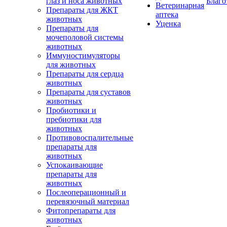
глаз и носа животных
Благо
Ветеринарная
Препараты для ЖКТ
аптека
животных
Уценка
Препараты для
мочеполовой системы
животных
Иммуностимуляторы
для животных
Препараты для сердца
животных
Препараты для суставов
животных
Пробиотики и
пребиотики для
животных
Противовоспалительные
препараты для
животных
Успокаивающие
препараты для
животных
Послеоперационный и
перевязочный материал
Фитопрепараты для
животных