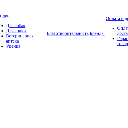
идки
Оплата и д
Для собак
Опла
Для кошек
Благотворительность
Бренды
доста
Ветеринарная
Гаран
аптека
товар
Уценка