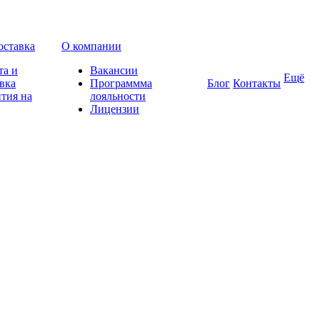
оставка
О компании
та и
Вакансии
Ещё
вка
Программма
Блог
Контакты
тия на
лояльности
Лицензии