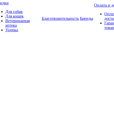
идки
Оплата и д
Для собак
Опла
Для кошек
Благотворительность
Бренды
доста
Ветеринарная
Гаран
аптека
товар
Уценка