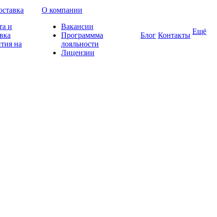
оставка
О компании
та и
Вакансии
Ещё
вка
Программма
Блог
Контакты
тия на
лояльности
Лицензии