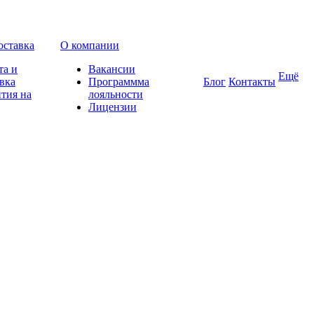
оставка
О компании
та и
Вакансии
Ещё
вка
Программма
Блог
Контакты
тия на
лояльности
Лицензии