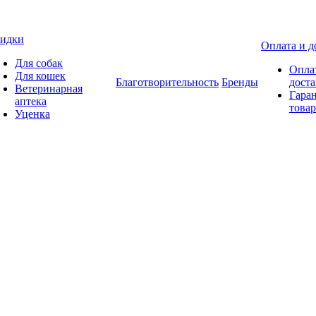
идки
Оплата и д
Для собак
Опла
Для кошек
Благотворительность
Бренды
доста
Ветеринарная
Гаран
аптека
товар
Уценка