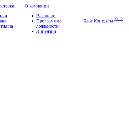
оставка
О компании
та и
Вакансии
Ещё
вка
Программма
Блог
Контакты
тия на
лояльности
Лицензии