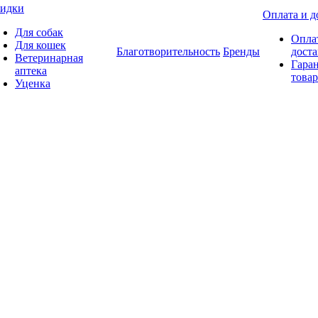
идки
Оплата и д
Для собак
Опла
Для кошек
Благотворительность
Бренды
доста
Ветеринарная
Гаран
аптека
товар
Уценка