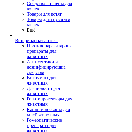
Средства гигиены для
кошек
Товары для котят
Товары для груминга
кошек
Ещё
Ветеринарная аптека
Противопаразитарные
препараты для
животных
Антисептики и
дезинфицирующие
средства
Витамины для
животных
Для полости рта
животных
Гепатопротекторы для
животных
Капли и лосьоны для
ушей животных
Гомеопатические
препараты для
животных