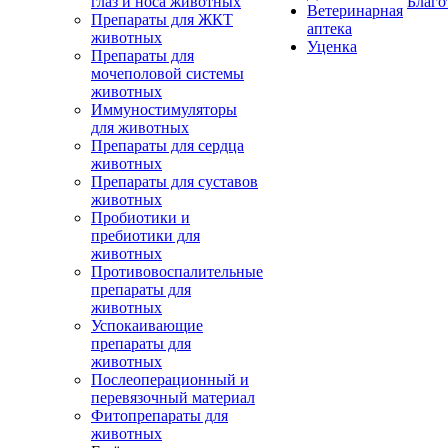
глаз и носа животных
Благо
Ветеринарная
Препараты для ЖКТ
аптека
животных
Уценка
Препараты для
мочеполовой системы
животных
Иммуностимуляторы
для животных
Препараты для сердца
животных
Препараты для суставов
животных
Пробиотики и
пребиотики для
животных
Противовоспалительные
препараты для
животных
Успокаивающие
препараты для
животных
Послеоперационный и
перевязочный материал
Фитопрепараты для
животных