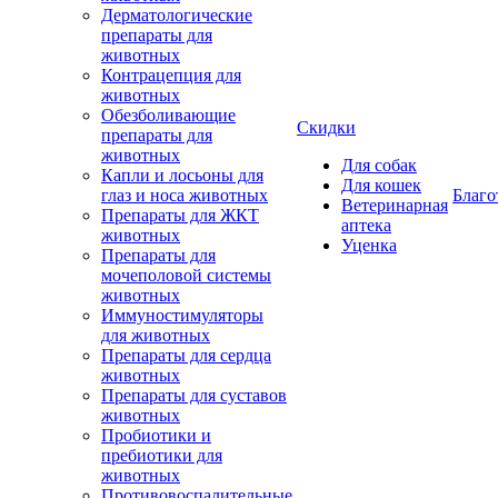
Дерматологические
препараты для
животных
Контрацепция для
животных
Обезболивающие
Скидки
препараты для
животных
Для собак
Капли и лосьоны для
Для кошек
глаз и носа животных
Благо
Ветеринарная
Препараты для ЖКТ
аптека
животных
Уценка
Препараты для
мочеполовой системы
животных
Иммуностимуляторы
для животных
Препараты для сердца
животных
Препараты для суставов
животных
Пробиотики и
пребиотики для
животных
Противовоспалительные