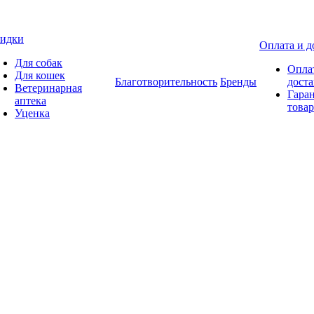
идки
Оплата и д
Для собак
Опла
Для кошек
Благотворительность
Бренды
доста
Ветеринарная
Гаран
аптека
товар
Уценка