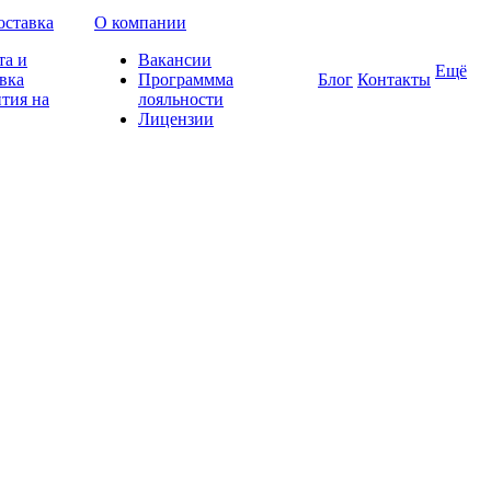
оставка
О компании
та и
Вакансии
Ещё
вка
Программма
Блог
Контакты
тия на
лояльности
Лицензии