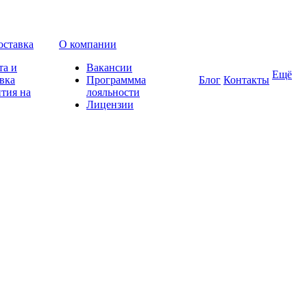
оставка
О компании
та и
Вакансии
Ещё
вка
Программма
Блог
Контакты
тия на
лояльности
Лицензии