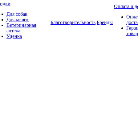
идки
Оплата и д
Для собак
Опла
Для кошек
Благотворительность
Бренды
доста
Ветеринарная
Гаран
аптека
товар
Уценка