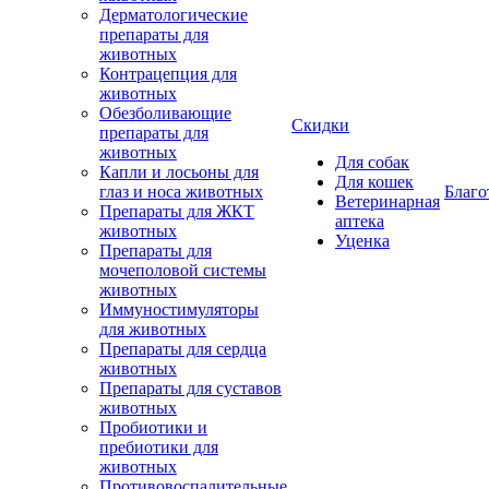
Дерматологические
препараты для
животных
Контрацепция для
животных
Обезболивающие
Скидки
препараты для
животных
Для собак
Капли и лосьоны для
Для кошек
глаз и носа животных
Благо
Ветеринарная
Препараты для ЖКТ
аптека
животных
Уценка
Препараты для
мочеполовой системы
животных
Иммуностимуляторы
для животных
Препараты для сердца
животных
Препараты для суставов
животных
Пробиотики и
пребиотики для
животных
Противовоспалительные