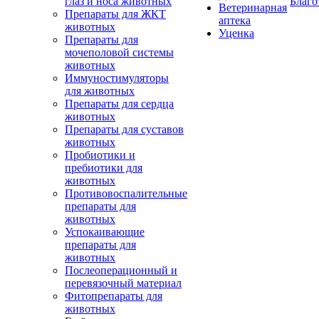
глаз и носа животных
Благо
Ветеринарная
Препараты для ЖКТ
аптека
животных
Уценка
Препараты для
мочеполовой системы
животных
Иммуностимуляторы
для животных
Препараты для сердца
животных
Препараты для суставов
животных
Пробиотики и
пребиотики для
животных
Противовоспалительные
препараты для
животных
Успокаивающие
препараты для
животных
Послеоперационный и
перевязочный материал
Фитопрепараты для
животных