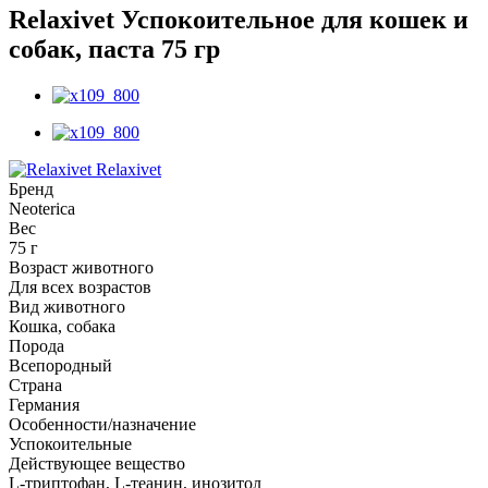
Relaxivet Успокоительное для кошек и
собак, паста 75 гр
Relaxivet
Бренд
Neoterica
Вес
75 г
Возраст животного
Для всех возрастов
Вид животного
Кошка, собака
Порода
Всепородный
Страна
Германия
Особенности/назначение
Успокоительные
Действующее вещество
L-триптофан, L-теанин, инозитол