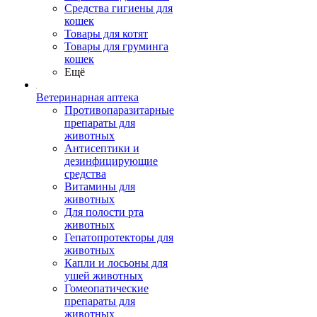
Средства гигиены для
кошек
Товары для котят
Товары для груминга
кошек
Ещё
Ветеринарная аптека
Противопаразитарные
препараты для
животных
Антисептики и
дезинфицирующие
средства
Витамины для
животных
Для полости рта
животных
Гепатопротекторы для
животных
Капли и лосьоны для
ушей животных
Гомеопатические
препараты для
животных