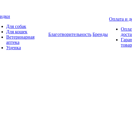
идки
Оплата и д
Для собак
Опла
Для кошек
Благотворительность
Бренды
доста
Ветеринарная
Гаран
аптека
товар
Уценка