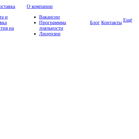
оставка
О компании
та и
Вакансии
Ещё
вка
Программма
Блог
Контакты
тия на
лояльности
Лицензии