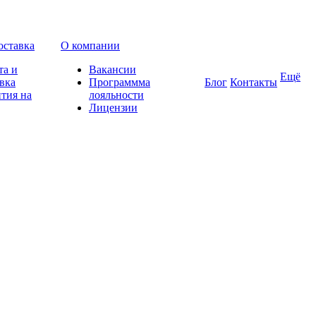
оставка
О компании
та и
Вакансии
Ещё
вка
Программма
Блог
Контакты
тия на
лояльности
Лицензии