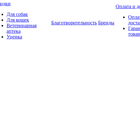
идки
Оплата и д
Для собак
Опла
Для кошек
Благотворительность
Бренды
доста
Ветеринарная
Гаран
аптека
товар
Уценка