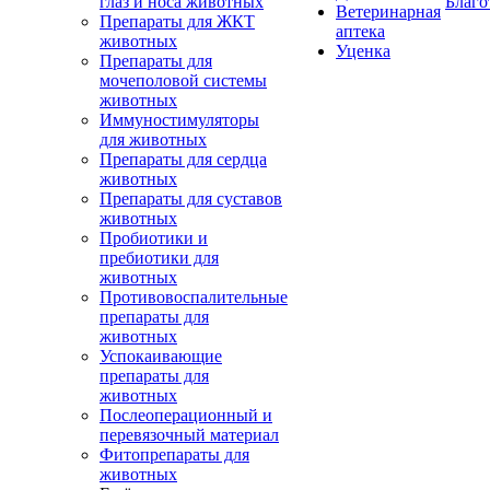
глаз и носа животных
Благо
Ветеринарная
Препараты для ЖКТ
аптека
животных
Уценка
Препараты для
мочеполовой системы
животных
Иммуностимуляторы
для животных
Препараты для сердца
животных
Препараты для суставов
животных
Пробиотики и
пребиотики для
животных
Противовоспалительные
препараты для
животных
Успокаивающие
препараты для
животных
Послеоперационный и
перевязочный материал
Фитопрепараты для
животных