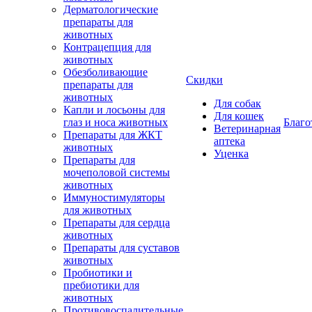
Дерматологические
препараты для
животных
Контрацепция для
животных
Обезболивающие
Скидки
препараты для
животных
Для собак
Капли и лосьоны для
Для кошек
глаз и носа животных
Благо
Ветеринарная
Препараты для ЖКТ
аптека
животных
Уценка
Препараты для
мочеполовой системы
животных
Иммуностимуляторы
для животных
Препараты для сердца
животных
Препараты для суставов
животных
Пробиотики и
пребиотики для
животных
Противовоспалительные