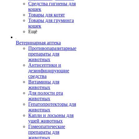
Средства гигиены для
кошек
Товары для котят
Товары для груминга
кошек
Ещё
Ветеринарная аптека
Противопаразитарные
препараты для
животных
Антисептики и
дезинфицирующие
средства
Витамины для
животных
Для полости рта
животных
Гепатопротекторы для
животных
Капли и лосьоны для
ушей животных
Гомеопатические
препараты для
животных