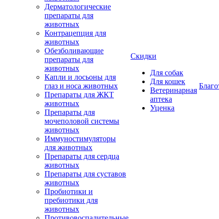
Дерматологические
препараты для
животных
Контрацепция для
животных
Обезболивающие
Скидки
препараты для
животных
Для собак
Капли и лосьоны для
Для кошек
глаз и носа животных
Благо
Ветеринарная
Препараты для ЖКТ
аптека
животных
Уценка
Препараты для
мочеполовой системы
животных
Иммуностимуляторы
для животных
Препараты для сердца
животных
Препараты для суставов
животных
Пробиотики и
пребиотики для
животных
Противовоспалительные