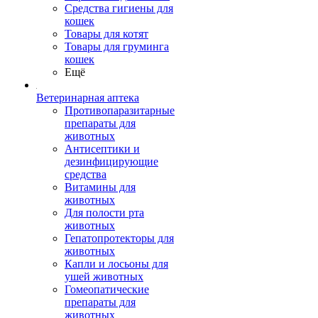
Средства гигиены для
кошек
Товары для котят
Товары для груминга
кошек
Ещё
Ветеринарная аптека
Противопаразитарные
препараты для
животных
Антисептики и
дезинфицирующие
средства
Витамины для
животных
Для полости рта
животных
Гепатопротекторы для
животных
Капли и лосьоны для
ушей животных
Гомеопатические
препараты для
животных