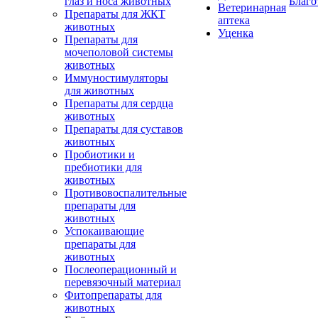
глаз и носа животных
Благо
Ветеринарная
Препараты для ЖКТ
аптека
животных
Уценка
Препараты для
мочеполовой системы
животных
Иммуностимуляторы
для животных
Препараты для сердца
животных
Препараты для суставов
животных
Пробиотики и
пребиотики для
животных
Противовоспалительные
препараты для
животных
Успокаивающие
препараты для
животных
Послеоперационный и
перевязочный материал
Фитопрепараты для
животных