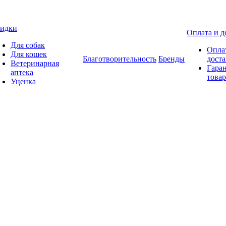
идки
Оплата и д
Для собак
Опла
Для кошек
Благотворительность
Бренды
доста
Ветеринарная
Гаран
аптека
товар
Уценка