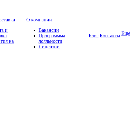
оставка
О компании
та и
Вакансии
Ещё
вка
Программма
Блог
Контакты
тия на
лояльности
Лицензии