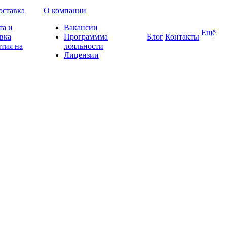
оставка
О компании
та и
Вакансии
Ещё
вка
Программма
Блог
Контакты
тия на
лояльности
Лицензии