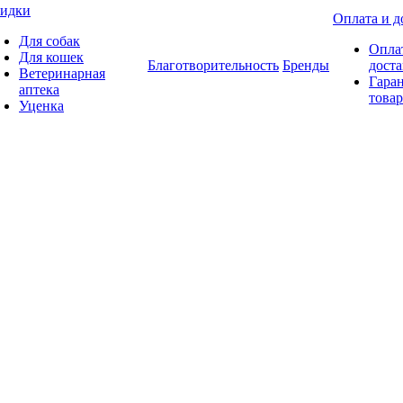
идки
Оплата и д
Для собак
Опла
Для кошек
Благотворительность
Бренды
доста
Ветеринарная
Гаран
аптека
товар
Уценка