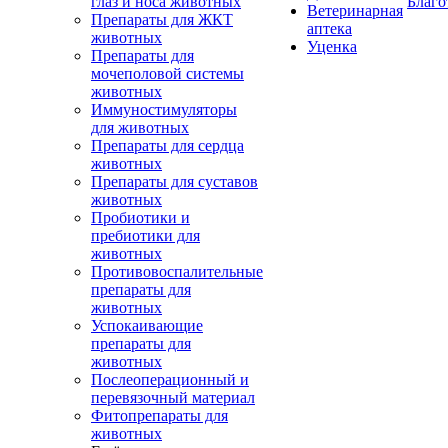
глаз и носа животных
Благо
Ветеринарная
Препараты для ЖКТ
аптека
животных
Уценка
Препараты для
мочеполовой системы
животных
Иммуностимуляторы
для животных
Препараты для сердца
животных
Препараты для суставов
животных
Пробиотики и
пребиотики для
животных
Противовоспалительные
препараты для
животных
Успокаивающие
препараты для
животных
Послеоперационный и
перевязочный материал
Фитопрепараты для
животных