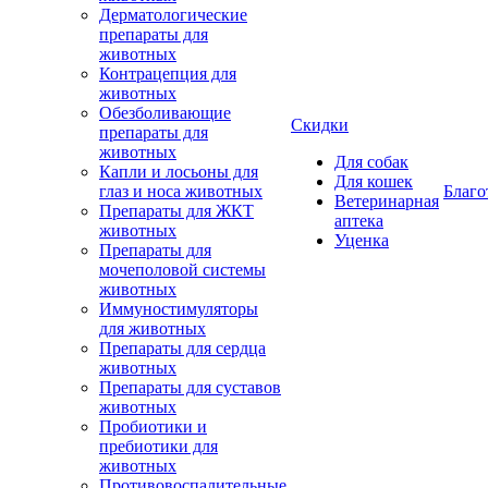
Дерматологические
препараты для
животных
Контрацепция для
животных
Обезболивающие
Скидки
препараты для
животных
Для собак
Капли и лосьоны для
Для кошек
глаз и носа животных
Благо
Ветеринарная
Препараты для ЖКТ
аптека
животных
Уценка
Препараты для
мочеполовой системы
животных
Иммуностимуляторы
для животных
Препараты для сердца
животных
Препараты для суставов
животных
Пробиотики и
пребиотики для
животных
Противовоспалительные