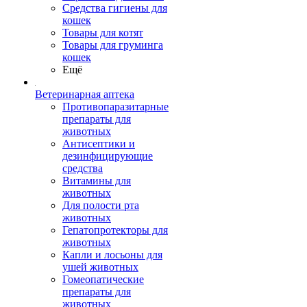
Средства гигиены для
кошек
Товары для котят
Товары для груминга
кошек
Ещё
Ветеринарная аптека
Противопаразитарные
препараты для
животных
Антисептики и
дезинфицирующие
средства
Витамины для
животных
Для полости рта
животных
Гепатопротекторы для
животных
Капли и лосьоны для
ушей животных
Гомеопатические
препараты для
животных