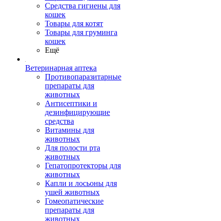
Средства гигиены для
кошек
Товары для котят
Товары для груминга
кошек
Ещё
Ветеринарная аптека
Противопаразитарные
препараты для
животных
Антисептики и
дезинфицирующие
средства
Витамины для
животных
Для полости рта
животных
Гепатопротекторы для
животных
Капли и лосьоны для
ушей животных
Гомеопатические
препараты для
животных