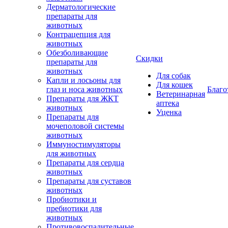
Дерматологические
препараты для
животных
Контрацепция для
животных
Обезболивающие
Скидки
препараты для
животных
Для собак
Капли и лосьоны для
Для кошек
глаз и носа животных
Благо
Ветеринарная
Препараты для ЖКТ
аптека
животных
Уценка
Препараты для
мочеполовой системы
животных
Иммуностимуляторы
для животных
Препараты для сердца
животных
Препараты для суставов
животных
Пробиотики и
пребиотики для
животных
Противовоспалительные