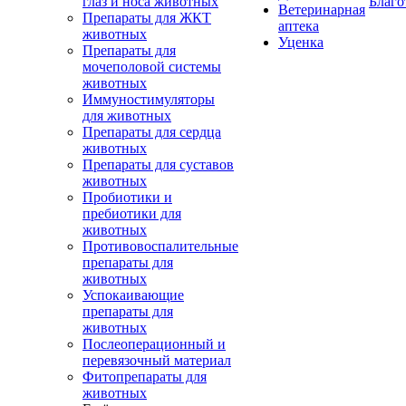
глаз и носа животных
Благо
Ветеринарная
Препараты для ЖКТ
аптека
животных
Уценка
Препараты для
мочеполовой системы
животных
Иммуностимуляторы
для животных
Препараты для сердца
животных
Препараты для суставов
животных
Пробиотики и
пребиотики для
животных
Противовоспалительные
препараты для
животных
Успокаивающие
препараты для
животных
Послеоперационный и
перевязочный материал
Фитопрепараты для
животных