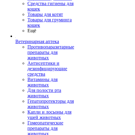
Средства гигиены для
кошек
Товары для котят
Товары для груминга
кошек
Ещё
Ветеринарная аптека
Противопаразитарные
препараты для
животных
Антисептики и
дезинфицирующие
средства
Витамины для
животных
Для полости рта
животных
Гепатопротекторы для
животных
Капли и лосьоны для
ушей животных
Гомеопатические
препараты для
животных