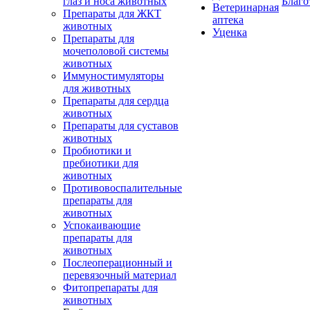
глаз и носа животных
Благо
Ветеринарная
Препараты для ЖКТ
аптека
животных
Уценка
Препараты для
мочеполовой системы
животных
Иммуностимуляторы
для животных
Препараты для сердца
животных
Препараты для суставов
животных
Пробиотики и
пребиотики для
животных
Противовоспалительные
препараты для
животных
Успокаивающие
препараты для
животных
Послеоперационный и
перевязочный материал
Фитопрепараты для
животных