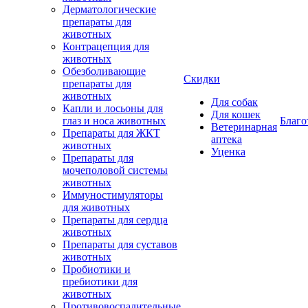
Дерматологические
препараты для
животных
Контрацепция для
животных
Обезболивающие
Скидки
препараты для
животных
Для собак
Капли и лосьоны для
Для кошек
глаз и носа животных
Благо
Ветеринарная
Препараты для ЖКТ
аптека
животных
Уценка
Препараты для
мочеполовой системы
животных
Иммуностимуляторы
для животных
Препараты для сердца
животных
Препараты для суставов
животных
Пробиотики и
пребиотики для
животных
Противовоспалительные