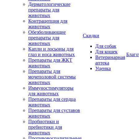
Дерматологические
препараты для
животных
Контрацепция для
животных
Обезболивающие
Скидки
препараты для
животных
Для собак
Капли и лосьоны для
Для кошек
глаз и носа животных
Благо
Ветеринарная
Препараты для ЖКТ
аптека
животных
Уценка
Препараты для
мочеполовой системы
животных
Иммуностимуляторы
для животных
Препараты для сердца
животных
Препараты для суставов
животных
Пробиотики и
пребиотики для
животных
Противовоспалительные