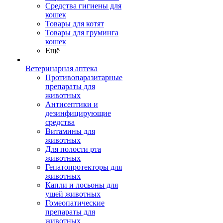
Средства гигиены для
кошек
Товары для котят
Товары для груминга
кошек
Ещё
Ветеринарная аптека
Противопаразитарные
препараты для
животных
Антисептики и
дезинфицирующие
средства
Витамины для
животных
Для полости рта
животных
Гепатопротекторы для
животных
Капли и лосьоны для
ушей животных
Гомеопатические
препараты для
животных