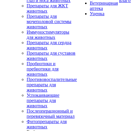
глаз и носа животных
Благо
Ветеринарная
Препараты для ЖКТ
аптека
животных
Уценка
Препараты для
мочеполовой системы
животных
Иммуностимуляторы
для животных
Препараты для сердца
животных
Препараты для суставов
животных
Пробиотики и
пребиотики для
животных
Противовоспалительные
препараты для
животных
Успокаивающие
препараты для
животных
Послеоперационный и
перевязочный материал
Фитопрепараты для
животных