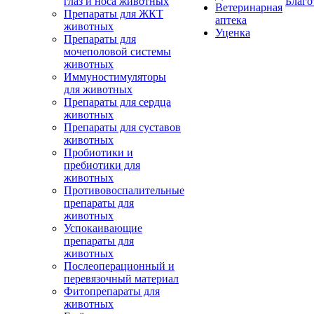
глаз и носа животных
Благо
Ветеринарная
Препараты для ЖКТ
аптека
животных
Уценка
Препараты для
мочеполовой системы
животных
Иммуностимуляторы
для животных
Препараты для сердца
животных
Препараты для суставов
животных
Пробиотики и
пребиотики для
животных
Противовоспалительные
препараты для
животных
Успокаивающие
препараты для
животных
Послеоперационный и
перевязочный материал
Фитопрепараты для
животных