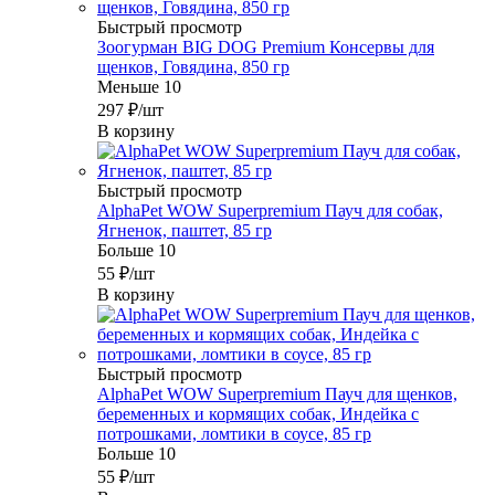
Быстрый просмотр
Зоогурман BIG DOG Premium Консервы для
щенков, Говядина, 850 гр
Меньше 10
297
₽
/шт
В корзину
Быстрый просмотр
AlphaPet WOW Superpremium Пауч для собак,
Ягненок, паштет, 85 гр
Больше 10
55
₽
/шт
В корзину
Быстрый просмотр
AlphaPet WOW Superpremium Пауч для щенков,
беременных и кормящих собак, Индейка с
потрошками, ломтики в соусе, 85 гр
Больше 10
55
₽
/шт