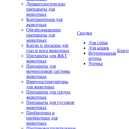
Дерматологические
препараты для
животных
Контрацепция для
животных
Обезболивающие
Скидки
препараты для
животных
Для собак
Капли и лосьоны для
Для кошек
глаз и носа животных
Благо
Ветеринарная
Препараты для ЖКТ
аптека
животных
Уценка
Препараты для
мочеполовой системы
животных
Иммуностимуляторы
для животных
Препараты для сердца
животных
Препараты для суставов
животных
Пробиотики и
пребиотики для
животных
Противовоспалительные