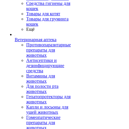
Средства гигиены для
кошек
Товары для котят
Товары для груминга
кошек
Ещё
Ветеринарная аптека
Противопаразитарные
препараты для
животных
Антисептики и
дезинфицирующие
средства
Витамины для
животных
Для полости рта
животных
Гепатопротекторы для
животных
Капли и лосьоны для
ушей животных
Гомеопатические
препараты для
животных