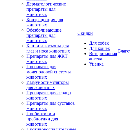
Дерматологические
препараты для
животных
Контрацепция для
животных
Обезболивающие
Скидки
препараты для
животных
Для собак
Капли и лосьоны для
Для кошек
глаз и носа животных
Благо
Ветеринарная
Препараты для ЖКТ
аптека
животных
Уценка
Препараты для
мочеполовой системы
животных
Иммуностимуляторы
для животных
Препараты для сердца
животных
Препараты для суставов
животных
Пробиотики и
пребиотики для
животных
Противовоспалительные