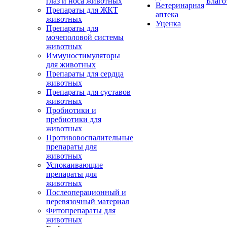
глаз и носа животных
Благо
Ветеринарная
Препараты для ЖКТ
аптека
животных
Уценка
Препараты для
мочеполовой системы
животных
Иммуностимуляторы
для животных
Препараты для сердца
животных
Препараты для суставов
животных
Пробиотики и
пребиотики для
животных
Противовоспалительные
препараты для
животных
Успокаивающие
препараты для
животных
Послеоперационный и
перевязочный материал
Фитопрепараты для
животных