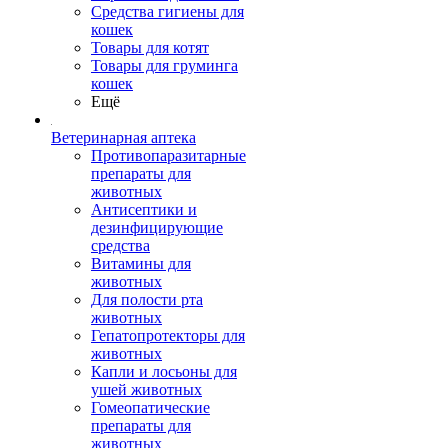
Средства гигиены для
кошек
Товары для котят
Товары для груминга
кошек
Ещё
Ветеринарная аптека
Противопаразитарные
препараты для
животных
Антисептики и
дезинфицирующие
средства
Витамины для
животных
Для полости рта
животных
Гепатопротекторы для
животных
Капли и лосьоны для
ушей животных
Гомеопатические
препараты для
животных