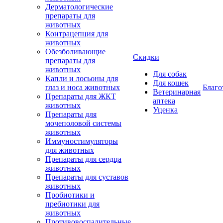
Дерматологические
препараты для
животных
Контрацепция для
животных
Обезболивающие
Скидки
препараты для
животных
Для собак
Капли и лосьоны для
Для кошек
глаз и носа животных
Благо
Ветеринарная
Препараты для ЖКТ
аптека
животных
Уценка
Препараты для
мочеполовой системы
животных
Иммуностимуляторы
для животных
Препараты для сердца
животных
Препараты для суставов
животных
Пробиотики и
пребиотики для
животных
Противовоспалительные