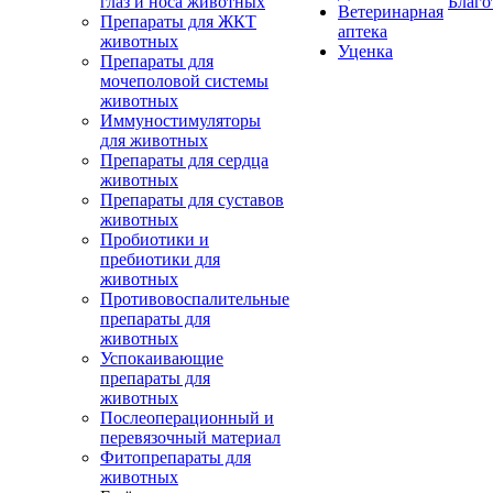
глаз и носа животных
Благо
Ветеринарная
Препараты для ЖКТ
аптека
животных
Уценка
Препараты для
мочеполовой системы
животных
Иммуностимуляторы
для животных
Препараты для сердца
животных
Препараты для суставов
животных
Пробиотики и
пребиотики для
животных
Противовоспалительные
препараты для
животных
Успокаивающие
препараты для
животных
Послеоперационный и
перевязочный материал
Фитопрепараты для
животных