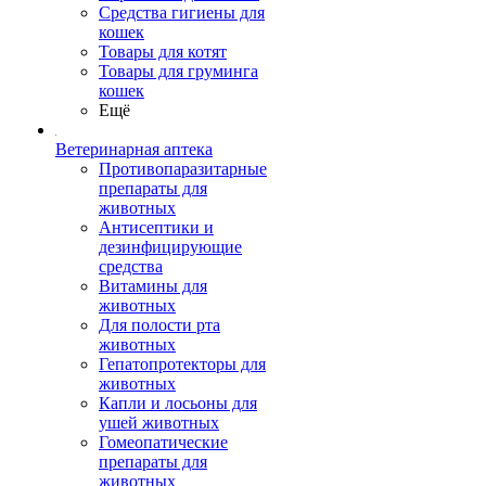
Средства гигиены для
кошек
Товары для котят
Товары для груминга
кошек
Ещё
Ветеринарная аптека
Противопаразитарные
препараты для
животных
Антисептики и
дезинфицирующие
средства
Витамины для
животных
Для полости рта
животных
Гепатопротекторы для
животных
Капли и лосьоны для
ушей животных
Гомеопатические
препараты для
животных