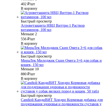
402
₽
/шт
В корзину
Быстрый просмотр
Агроветзащита НВЦ Виттри-1 Раствор
витаминов, 100 мл
Меньше 2
556
₽
/шт
В корзину
Быстрый просмотр
МираЛек Милоджик Скин Омега 3+6 для собак и
кошек, 150 мл
Меньше 10
880
₽
/шт
В корзину
Быстрый просмотр
Candioli КандиВИТ Хондро Кормовая добавка для
поддержания здоровья и подвижности суставов у