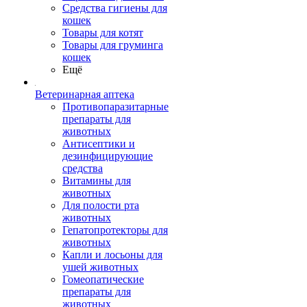
Средства гигиены для
кошек
Товары для котят
Товары для груминга
кошек
Ещё
Ветеринарная аптека
Противопаразитарные
препараты для
животных
Антисептики и
дезинфицирующие
средства
Витамины для
животных
Для полости рта
животных
Гепатопротекторы для
животных
Капли и лосьоны для
ушей животных
Гомеопатические
препараты для
животных