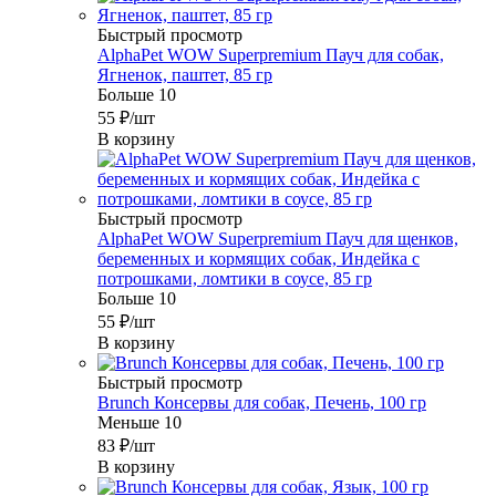
Быстрый просмотр
AlphaPet WOW Superpremium Пауч для собак,
Ягненок, паштет, 85 гр
Больше 10
55
₽
/шт
В корзину
Быстрый просмотр
AlphaPet WOW Superpremium Пауч для щенков,
беременных и кормящих собак, Индейка с
потрошками, ломтики в соусе, 85 гр
Больше 10
55
₽
/шт
В корзину
Быстрый просмотр
Brunch Консервы для собак, Печень, 100 гр
Меньше 10
83
₽
/шт
В корзину