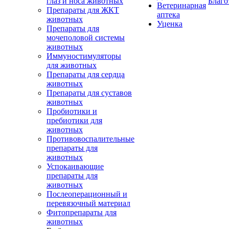
глаз и носа животных
Благо
Ветеринарная
Препараты для ЖКТ
аптека
животных
Уценка
Препараты для
мочеполовой системы
животных
Иммуностимуляторы
для животных
Препараты для сердца
животных
Препараты для суставов
животных
Пробиотики и
пребиотики для
животных
Противовоспалительные
препараты для
животных
Успокаивающие
препараты для
животных
Послеоперационный и
перевязочный материал
Фитопрепараты для
животных