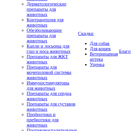
Дерматологические
препараты для
животных
Контрацепция для
животных
Обезболивающие
Скидки
препараты для
животных
Для собак
Капли и лосьоны для
Для кошек
глаз и носа животных
Благо
Ветеринарная
Препараты для ЖКТ
аптека
животных
Уценка
Препараты для
мочеполовой системы
животных
Иммуностимуляторы
для животных
Препараты для сердца
животных
Препараты для суставов
животных
Пробиотики и
пребиотики для
животных
Противовоспалительные