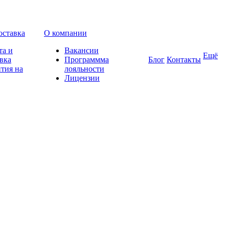
оставка
О компании
та и
Вакансии
Ещё
вка
Программма
Блог
Контакты
тия на
лояльности
Лицензии