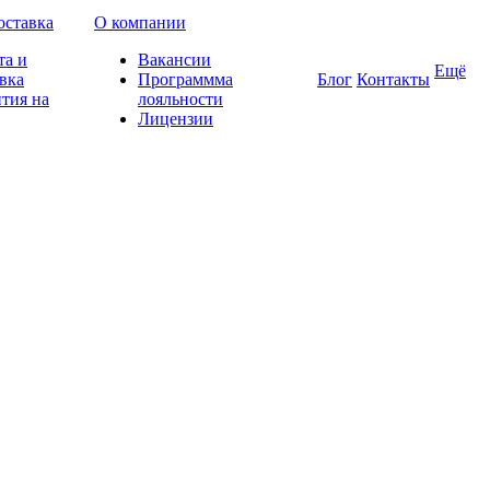
оставка
О компании
та и
Вакансии
Ещё
вка
Программма
Блог
Контакты
тия на
лояльности
Лицензии