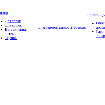
идки
Оплата и д
Для собак
Опла
Для кошек
Благотворительность
Бренды
доста
Ветеринарная
Гаран
аптека
товар
Уценка