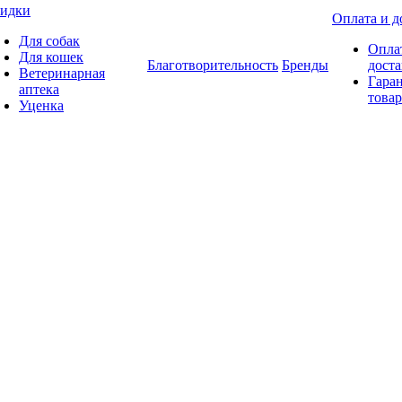
идки
Оплата и д
Для собак
Опла
Для кошек
Благотворительность
Бренды
доста
Ветеринарная
Гаран
аптека
товар
Уценка