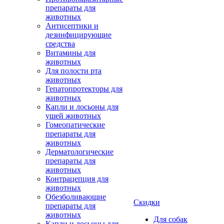
препараты для
животных
Антисептики и
дезинфицирующие
средства
Витамины для
животных
Для полости рта
животных
Гепатопротекторы для
животных
Капли и лосьоны для
ушей животных
Гомеопатические
препараты для
животных
Дерматологические
препараты для
животных
Контрацепция для
животных
Обезболивающие
Скидки
препараты для
животных
Для собак
Капли и лосьоны для