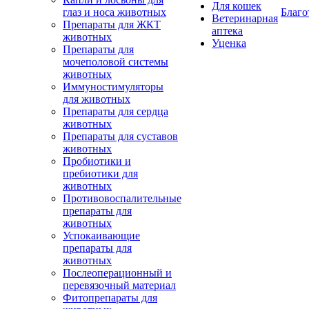
Для кошек
глаз и носа животных
Благо
Ветеринарная
Препараты для ЖКТ
аптека
животных
Уценка
Препараты для
мочеполовой системы
животных
Иммуностимуляторы
для животных
Препараты для сердца
животных
Препараты для суставов
животных
Пробиотики и
пребиотики для
животных
Противовоспалительные
препараты для
животных
Успокаивающие
препараты для
животных
Послеоперационный и
перевязочный материал
Фитопрепараты для