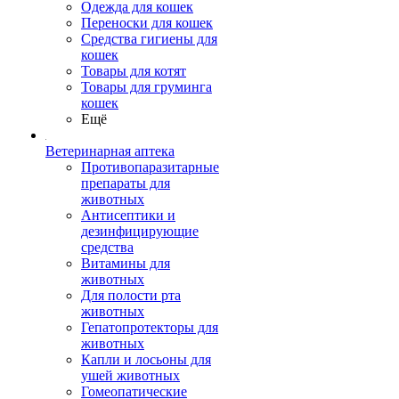
Одежда для кошек
Переноски для кошек
Средства гигиены для
кошек
Товары для котят
Товары для груминга
кошек
Ещё
Ветеринарная аптека
Противопаразитарные
препараты для
животных
Антисептики и
дезинфицирующие
средства
Витамины для
животных
Для полости рта
животных
Гепатопротекторы для
животных
Капли и лосьоны для
ушей животных
Гомеопатические