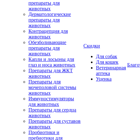
препараты для
животных
Дерматологические
препараты для
животных
Контрацепция для
животных
Обезболивающие
Скидки
препараты для
животных
Для собак
Капли и лосьоны для
Для кошек
глаз и носа животных
Благо
Ветеринарная
Препараты для ЖКТ
аптека
животных
Уценка
Препараты для
мочеполовой системы
животных
Иммуностимуляторы
для животных
Препараты для сердца
животных
Препараты для суставов
животных
Пробиотики и
пребиотики для