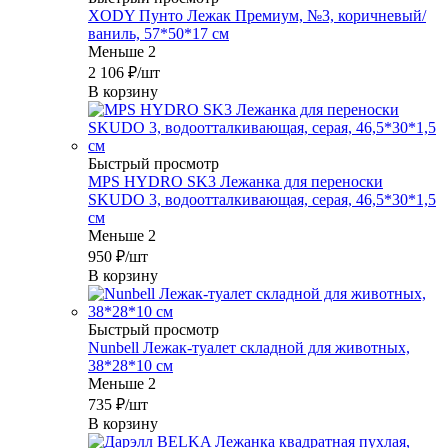
XODY Пунто Лежак Премиум, №3, коричневый/
ваниль, 57*50*17 см
Меньше 2
2 106
₽
/шт
В корзину
Быстрый просмотр
MPS HYDRO SK3 Лежанка для переноски
SKUDO 3, водоотталкивающая, серая, 46,5*30*1,5
см
Меньше 2
950
₽
/шт
В корзину
Быстрый просмотр
Nunbell Лежак-туалет складной для животных,
38*28*10 см
Меньше 2
735
₽
/шт
В корзину