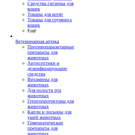
Средства гигиены для
кошек
Товары для котят
Товары для груминга
кошек
Ещё
Ветеринарная аптека
Противопаразитарные
препараты для
животных
Антисептики и
дезинфицирующие
средства
Витамины для
животных
Для полости рта
животных
Гепатопротекторы для
животных
Капли и лосьоны для
ушей животных
Гомеопатические
препараты для
животных