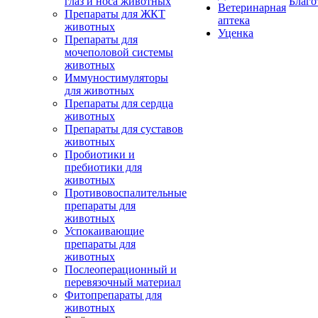
глаз и носа животных
Благо
Ветеринарная
Препараты для ЖКТ
аптека
животных
Уценка
Препараты для
мочеполовой системы
животных
Иммуностимуляторы
для животных
Препараты для сердца
животных
Препараты для суставов
животных
Пробиотики и
пребиотики для
животных
Противовоспалительные
препараты для
животных
Успокаивающие
препараты для
животных
Послеоперационный и
перевязочный материал
Фитопрепараты для
животных