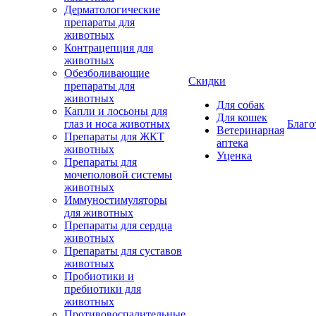
Дерматологические
препараты для
животных
Контрацепция для
животных
Обезболивающие
Скидки
препараты для
животных
Для собак
Капли и лосьоны для
Для кошек
глаз и носа животных
Благо
Ветеринарная
Препараты для ЖКТ
аптека
животных
Уценка
Препараты для
мочеполовой системы
животных
Иммуностимуляторы
для животных
Препараты для сердца
животных
Препараты для суставов
животных
Пробиотики и
пребиотики для
животных
Противовоспалительные