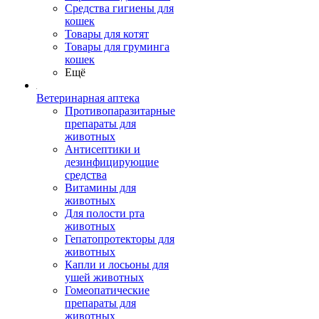
Средства гигиены для
кошек
Товары для котят
Товары для груминга
кошек
Ещё
Ветеринарная аптека
Противопаразитарные
препараты для
животных
Антисептики и
дезинфицирующие
средства
Витамины для
животных
Для полости рта
животных
Гепатопротекторы для
животных
Капли и лосьоны для
ушей животных
Гомеопатические
препараты для
животных