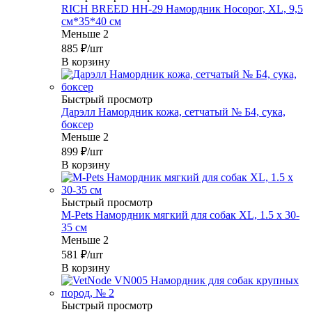
RICH BREED НН-29 Намордник Носорог, XL, 9,5
см*35*40 см
Меньше 2
885
₽
/шт
В корзину
Быстрый просмотр
Дарэлл Намордник кожа, сетчатый № Б4, сука,
боксер
Меньше 2
899
₽
/шт
В корзину
Быстрый просмотр
M-Pets Намордник мягкий для собак XL, 1.5 x 30-
35 см
Меньше 2
581
₽
/шт
В корзину
Быстрый просмотр