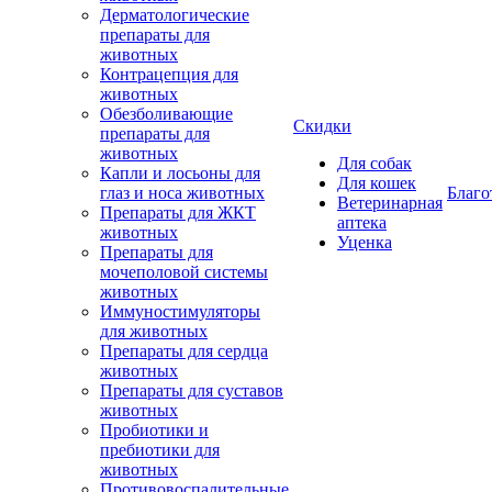
Дерматологические
препараты для
животных
Контрацепция для
животных
Обезболивающие
Скидки
препараты для
животных
Для собак
Капли и лосьоны для
Для кошек
глаз и носа животных
Благо
Ветеринарная
Препараты для ЖКТ
аптека
животных
Уценка
Препараты для
мочеполовой системы
животных
Иммуностимуляторы
для животных
Препараты для сердца
животных
Препараты для суставов
животных
Пробиотики и
пребиотики для
животных
Противовоспалительные