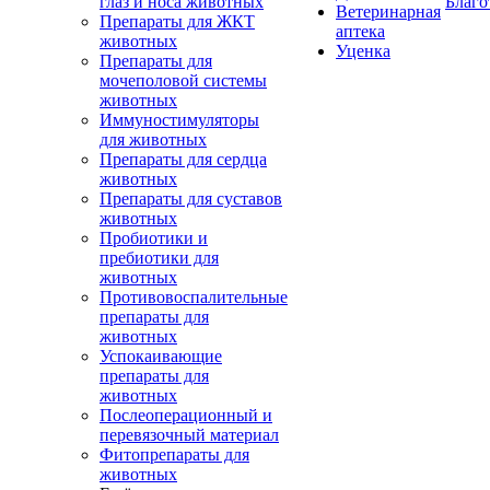
глаз и носа животных
Благо
Ветеринарная
Препараты для ЖКТ
аптека
животных
Уценка
Препараты для
мочеполовой системы
животных
Иммуностимуляторы
для животных
Препараты для сердца
животных
Препараты для суставов
животных
Пробиотики и
пребиотики для
животных
Противовоспалительные
препараты для
животных
Успокаивающие
препараты для
животных
Послеоперационный и
перевязочный материал
Фитопрепараты для
животных