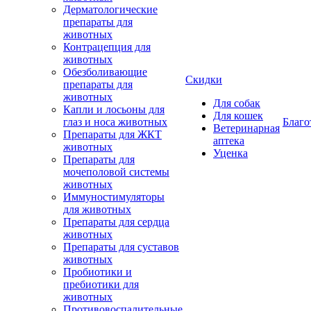
Дерматологические
препараты для
животных
Контрацепция для
животных
Обезболивающие
Скидки
препараты для
животных
Для собак
Капли и лосьоны для
Для кошек
глаз и носа животных
Благо
Ветеринарная
Препараты для ЖКТ
аптека
животных
Уценка
Препараты для
мочеполовой системы
животных
Иммуностимуляторы
для животных
Препараты для сердца
животных
Препараты для суставов
животных
Пробиотики и
пребиотики для
животных
Противовоспалительные