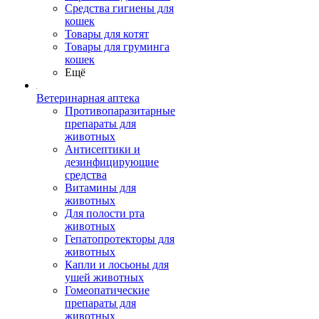
Средства гигиены для
кошек
Товары для котят
Товары для груминга
кошек
Ещё
Ветеринарная аптека
Противопаразитарные
препараты для
животных
Антисептики и
дезинфицирующие
средства
Витамины для
животных
Для полости рта
животных
Гепатопротекторы для
животных
Капли и лосьоны для
ушей животных
Гомеопатические
препараты для
животных