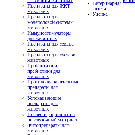
глаз и носа животных
Благо
Ветеринарная
Препараты для ЖКТ
аптека
животных
Уценка
Препараты для
мочеполовой системы
животных
Иммуностимуляторы
для животных
Препараты для сердца
животных
Препараты для суставов
животных
Пробиотики и
пребиотики для
животных
Противовоспалительные
препараты для
животных
Успокаивающие
препараты для
животных
Послеоперационный и
перевязочный материал
Фитопрепараты для
животных