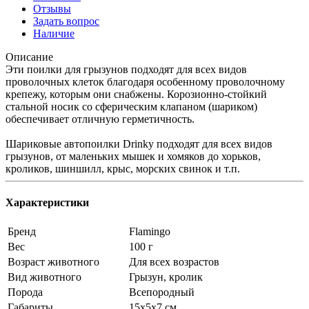
Отзывы
Задать вопрос
Наличие
Описание
Эти поилки для грызунов подходят для всех видов
проволочных клеток благодаря особенному проволочному
крепежу, которым они снабжены. Корозионно-стойкий
стальной носик со сферическим клапаном (шариком)
обеспечивает отличную герметичность.
Шариковые автопоилки Drinky подходят для всех видов
грызунов, от маленьких мышек и хомяков до хорьков,
кроликов, шиншилл, крыс, морских свинок и т.п.
Характеристики
Бренд
Flamingo
Вес
100 г
Возраст животного
Для всех возрастов
Вид животного
Грызун, кролик
Порода
Всепородный
Габариты
15х5х7 см