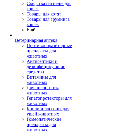
Средства гигиены для
кошек
Товары для котят
Товары для груминга
кошек
Ещё
Ветеринарная аптека
Противопаразитарные
препараты для
животных
Антисептики и
дезинфицирующие
средства
Витамины для
животных
Для полости рта
животных
Гепатопротекторы для
животных
Капли и лосьоны для
ушей животных
Гомеопатические
препараты для
животных