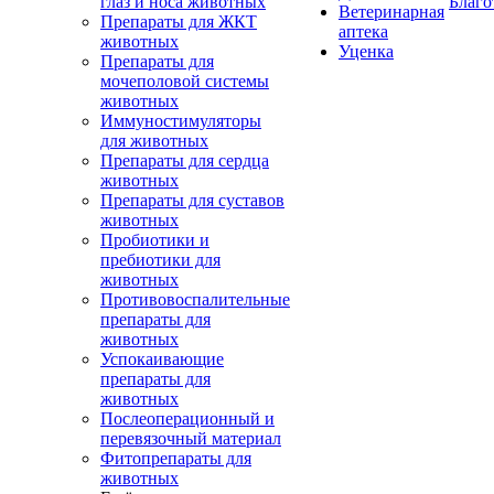
глаз и носа животных
Благо
Ветеринарная
Препараты для ЖКТ
аптека
животных
Уценка
Препараты для
мочеполовой системы
животных
Иммуностимуляторы
для животных
Препараты для сердца
животных
Препараты для суставов
животных
Пробиотики и
пребиотики для
животных
Противовоспалительные
препараты для
животных
Успокаивающие
препараты для
животных
Послеоперационный и
перевязочный материал
Фитопрепараты для
животных