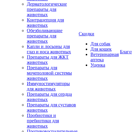
Дерматологические
препараты для
животных
Контрацепция для
животных
Обезболивающие
Скидки
препараты для
животных
Для собак
Капли и лосьоны для
Для кошек
глаз и носа животных
Благо
Ветеринарная
Препараты для ЖКТ
аптека
животных
Уценка
Препараты для
мочеполовой системы
животных
Иммуностимуляторы
для животных
Препараты для сердца
животных
Препараты для суставов
животных
Пробиотики и
пребиотики для
животных
Противовоспалительные