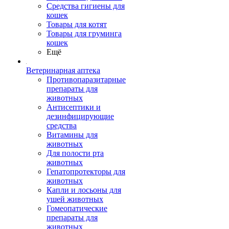
Средства гигиены для
кошек
Товары для котят
Товары для груминга
кошек
Ещё
Ветеринарная аптека
Противопаразитарные
препараты для
животных
Антисептики и
дезинфицирующие
средства
Витамины для
животных
Для полости рта
животных
Гепатопротекторы для
животных
Капли и лосьоны для
ушей животных
Гомеопатические
препараты для
животных