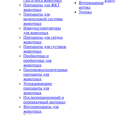
глаз и носа животных
Благо
Ветеринарная
Препараты для ЖКТ
аптека
животных
Уценка
Препараты для
мочеполовой системы
животных
Иммуностимуляторы
для животных
Препараты для сердца
животных
Препараты для суставов
животных
Пробиотики и
пребиотики для
животных
Противовоспалительные
препараты для
животных
Успокаивающие
препараты для
животных
Послеоперационный и
перевязочный материал
Фитопрепараты для
животных