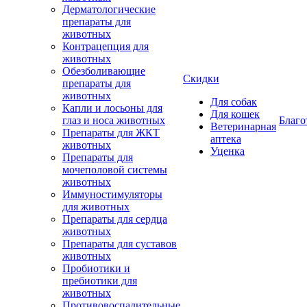
Дерматологические
препараты для
животных
Контрацепция для
животных
Обезболивающие
Скидки
препараты для
животных
Для собак
Капли и лосьоны для
Для кошек
глаз и носа животных
Благо
Ветеринарная
Препараты для ЖКТ
аптека
животных
Уценка
Препараты для
мочеполовой системы
животных
Иммуностимуляторы
для животных
Препараты для сердца
животных
Препараты для суставов
животных
Пробиотики и
пребиотики для
животных
Противовоспалительные