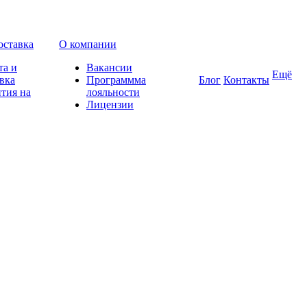
оставка
О компании
та и
Вакансии
Ещё
вка
Программма
Блог
Контакты
тия на
лояльности
Лицензии