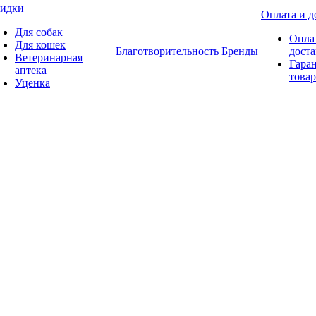
идки
Оплата и д
Для собак
Опла
Для кошек
Благотворительность
Бренды
доста
Ветеринарная
Гаран
аптека
товар
Уценка