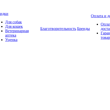
идки
Оплата и д
Для собак
Опла
Для кошек
Благотворительность
Бренды
доста
Ветеринарная
Гаран
аптека
товар
Уценка