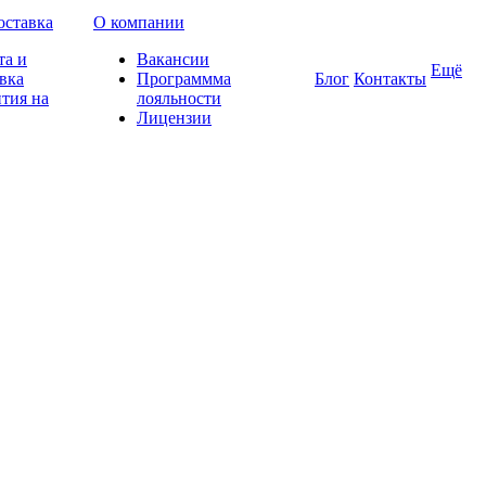
оставка
О компании
та и
Вакансии
Ещё
вка
Программма
Блог
Контакты
тия на
лояльности
Лицензии