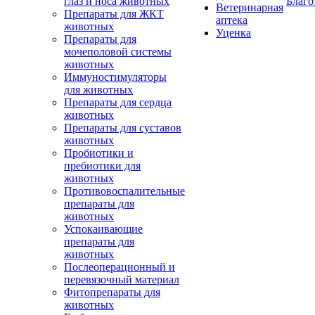
глаз и носа животных
Благо
Ветеринарная
Препараты для ЖКТ
аптека
животных
Уценка
Препараты для
мочеполовой системы
животных
Иммуностимуляторы
для животных
Препараты для сердца
животных
Препараты для суставов
животных
Пробиотики и
пребиотики для
животных
Противовоспалительные
препараты для
животных
Успокаивающие
препараты для
животных
Послеоперационный и
перевязочный материал
Фитопрепараты для
животных