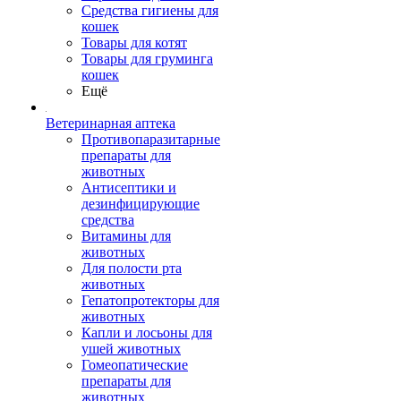
Средства гигиены для
кошек
Товары для котят
Товары для груминга
кошек
Ещё
Ветеринарная аптека
Противопаразитарные
препараты для
животных
Антисептики и
дезинфицирующие
средства
Витамины для
животных
Для полости рта
животных
Гепатопротекторы для
животных
Капли и лосьоны для
ушей животных
Гомеопатические
препараты для
животных