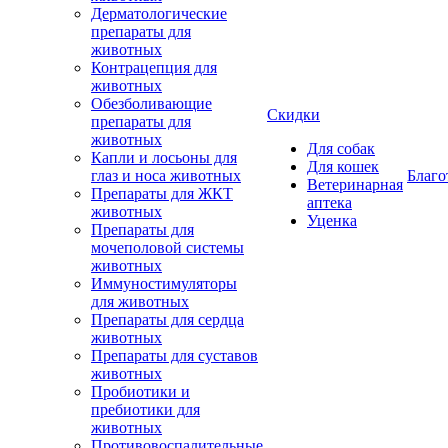
Дерматологические
препараты для
животных
Контрацепция для
животных
Обезболивающие
Скидки
препараты для
животных
Для собак
Капли и лосьоны для
Для кошек
глаз и носа животных
Благо
Ветеринарная
Препараты для ЖКТ
аптека
животных
Уценка
Препараты для
мочеполовой системы
животных
Иммуностимуляторы
для животных
Препараты для сердца
животных
Препараты для суставов
животных
Пробиотики и
пребиотики для
животных
Противовоспалительные