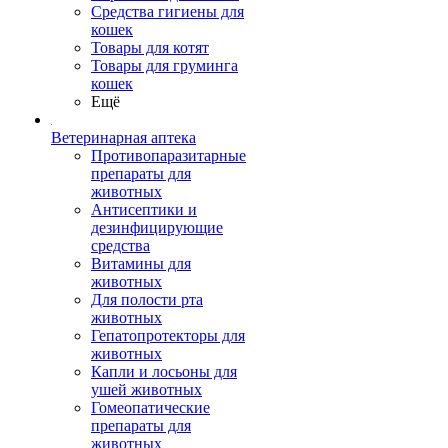
Средства гигиены для
кошек
Товары для котят
Товары для груминга
кошек
Ещё
Ветеринарная аптека
Противопаразитарные
препараты для
животных
Антисептики и
дезинфицирующие
средства
Витамины для
животных
Для полости рта
животных
Гепатопротекторы для
животных
Капли и лосьоны для
ушей животных
Гомеопатические
препараты для
животных