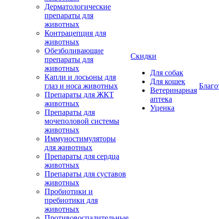
Дерматологические
препараты для
животных
Контрацепция для
животных
Обезболивающие
Скидки
препараты для
животных
Для собак
Капли и лосьоны для
Для кошек
глаз и носа животных
Благо
Ветеринарная
Препараты для ЖКТ
аптека
животных
Уценка
Препараты для
мочеполовой системы
животных
Иммуностимуляторы
для животных
Препараты для сердца
животных
Препараты для суставов
животных
Пробиотики и
пребиотики для
животных
Противовоспалительные