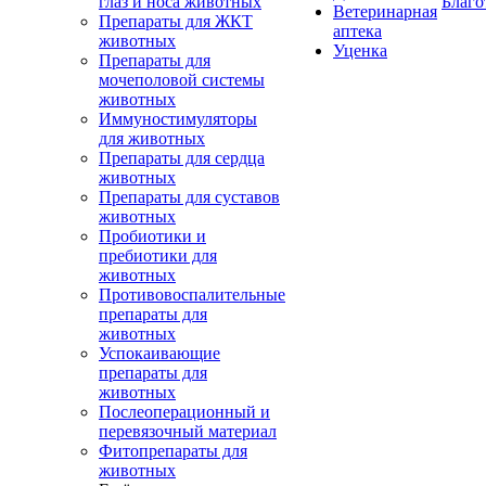
глаз и носа животных
Благо
Ветеринарная
Препараты для ЖКТ
аптека
животных
Уценка
Препараты для
мочеполовой системы
животных
Иммуностимуляторы
для животных
Препараты для сердца
животных
Препараты для суставов
животных
Пробиотики и
пребиотики для
животных
Противовоспалительные
препараты для
животных
Успокаивающие
препараты для
животных
Послеоперационный и
перевязочный материал
Фитопрепараты для
животных