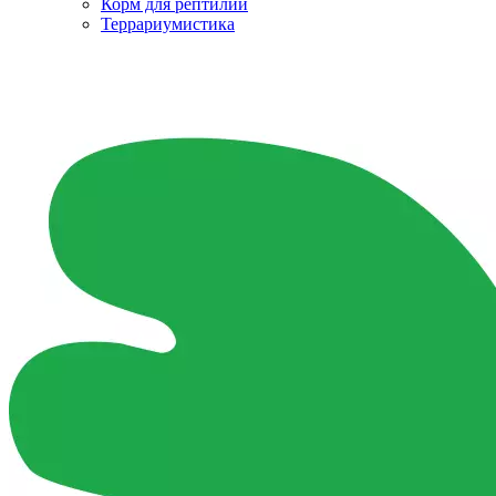
Корм для рептилий
Террариумистика