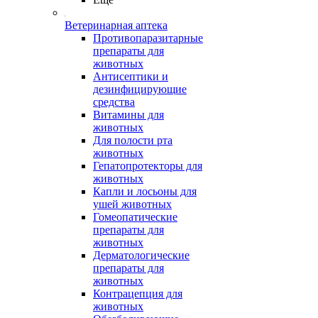
Ветеринарная аптека
Противопаразитарные
препараты для
животных
Антисептики и
дезинфицирующие
средства
Витамины для
животных
Для полости рта
животных
Гепатопротекторы для
животных
Капли и лосьоны для
ушей животных
Гомеопатические
препараты для
животных
Дерматологические
препараты для
животных
Контрацепция для
животных