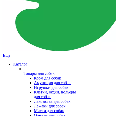
Ещё
Каталог
Товары для собак
Корм для собак
Амуниция для собак
Игрушки для собак
Клетки, будки, вольеры
для собак
Лакомства для собак
Лежаки для собак
Миски для собак
Одежда для собак