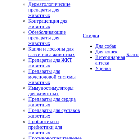
Дерматологические
препараты для
животных
Контрацепция для
животных
Обезболивающие
Скидки
препараты для
животных
Для собак
Капли и лосьоны для
Для кошек
глаз и носа животных
Благо
Ветеринарная
Препараты для ЖКТ
аптека
животных
Уценка
Препараты для
мочеполовой системы
животных
Иммуностимуляторы
для животных
Препараты для сердца
животных
Препараты для суставов
животных
Пробиотики и
пребиотики для
животных
Противовоспалительные