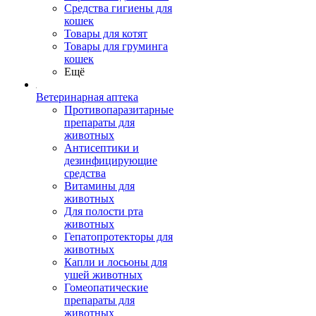
Средства гигиены для
кошек
Товары для котят
Товары для груминга
кошек
Ещё
Ветеринарная аптека
Противопаразитарные
препараты для
животных
Антисептики и
дезинфицирующие
средства
Витамины для
животных
Для полости рта
животных
Гепатопротекторы для
животных
Капли и лосьоны для
ушей животных
Гомеопатические
препараты для
животных