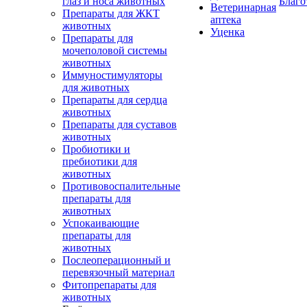
глаз и носа животных
Благо
Ветеринарная
Препараты для ЖКТ
аптека
животных
Уценка
Препараты для
мочеполовой системы
животных
Иммуностимуляторы
для животных
Препараты для сердца
животных
Препараты для суставов
животных
Пробиотики и
пребиотики для
животных
Противовоспалительные
препараты для
животных
Успокаивающие
препараты для
животных
Послеоперационный и
перевязочный материал
Фитопрепараты для
животных