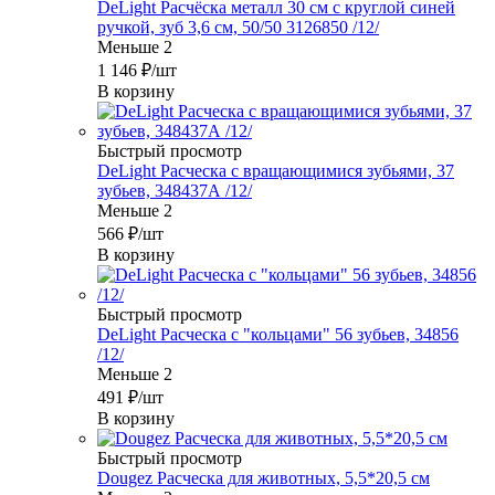
DeLight Расчёска металл 30 см с круглой синей
ручкой, зуб 3,6 см, 50/50 3126850 /12/
Меньше 2
1 146
₽
/шт
В корзину
Быстрый просмотр
DeLight Расческа c вращающимися зубьями, 37
зубьев, 348437А /12/
Меньше 2
566
₽
/шт
В корзину
Быстрый просмотр
DeLight Расческа с "кольцами" 56 зубьев, 34856
/12/
Меньше 2
491
₽
/шт
В корзину
Быстрый просмотр
Dougez Расческа для животных, 5,5*20,5 см