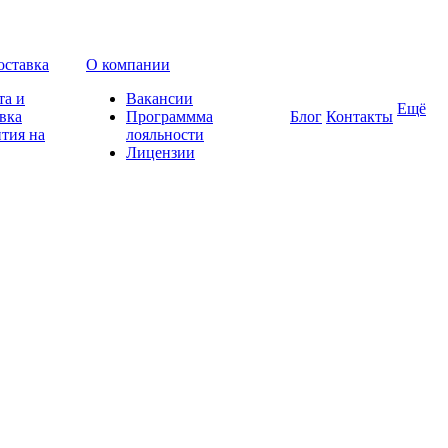
оставка
О компании
та и
Вакансии
Ещё
вка
Программма
Блог
Контакты
тия на
лояльности
Лицензии