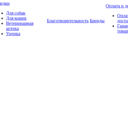
идки
Оплата и д
Для собак
Опла
Для кошек
Благотворительность
Бренды
доста
Ветеринарная
Гаран
аптека
товар
Уценка