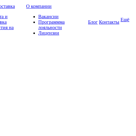
оставка
О компании
та и
Вакансии
Ещё
вка
Программма
Блог
Контакты
тия на
лояльности
Лицензии