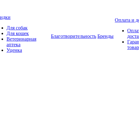
идки
Оплата и д
Для собак
Опла
Для кошек
Благотворительность
Бренды
доста
Ветеринарная
Гаран
аптека
товар
Уценка