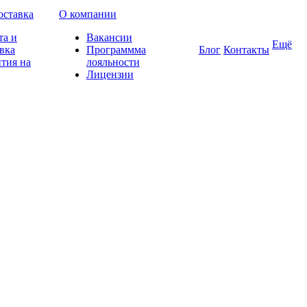
оставка
О компании
та и
Вакансии
Ещё
вка
Программма
Блог
Контакты
тия на
лояльности
Лицензии