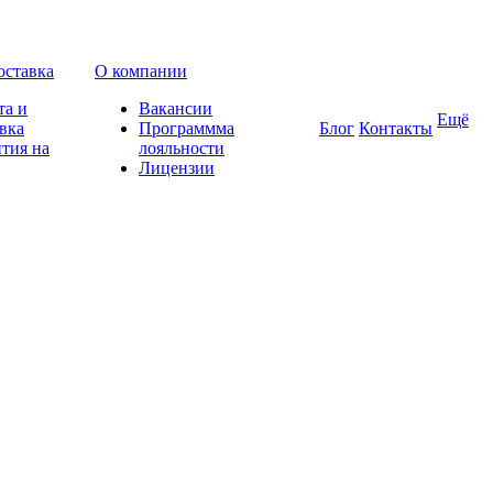
оставка
О компании
та и
Вакансии
Ещё
вка
Программма
Блог
Контакты
тия на
лояльности
Лицензии