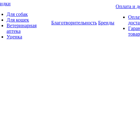
идки
Оплата и д
Для собак
Опла
Для кошек
Благотворительность
Бренды
доста
Ветеринарная
Гаран
аптека
товар
Уценка