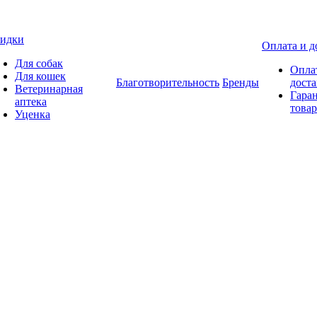
идки
Оплата и д
Для собак
Опла
Для кошек
Благотворительность
Бренды
доста
Ветеринарная
Гаран
аптека
товар
Уценка