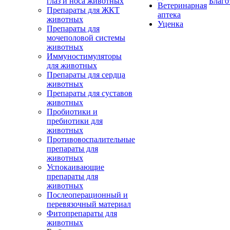
глаз и носа животных
Благо
Ветеринарная
Препараты для ЖКТ
аптека
животных
Уценка
Препараты для
мочеполовой системы
животных
Иммуностимуляторы
для животных
Препараты для сердца
животных
Препараты для суставов
животных
Пробиотики и
пребиотики для
животных
Противовоспалительные
препараты для
животных
Успокаивающие
препараты для
животных
Послеоперационный и
перевязочный материал
Фитопрепараты для
животных