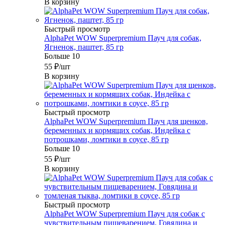
В корзину
Быстрый просмотр
AlphaPet WOW Superpremium Пауч для собак,
Ягненок, паштет, 85 гр
Больше 10
55
₽
/шт
В корзину
Быстрый просмотр
AlphaPet WOW Superpremium Пауч для щенков,
беременных и кормящих собак, Индейка с
потрошками, ломтики в соусе, 85 гр
Больше 10
55
₽
/шт
В корзину
Быстрый просмотр
AlphaPet WOW Superpremium Пауч для собак с
чувствительным пищеварением, Говядина и