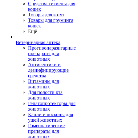
Средства гигиены для
кошек
Товары для котят
Товары для груминга
кошек
Ещё
Ветеринарная аптека
Противопаразитарные
препараты для
животных
Антисептики и
дезинфицирующие
средства
Витамины для
животных
Для полости рта
животных
Гепатопротекторы для
животных
Капли и лосьоны для
ушей животных
Гомеопатические
препараты для
животных