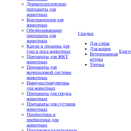
Дерматологические
препараты для
животных
Контрацепция для
животных
Обезболивающие
Скидки
препараты для
животных
Для собак
Капли и лосьоны для
Для кошек
глаз и носа животных
Благо
Ветеринарная
Препараты для ЖКТ
аптека
животных
Уценка
Препараты для
мочеполовой системы
животных
Иммуностимуляторы
для животных
Препараты для сердца
животных
Препараты для суставов
животных
Пробиотики и
пребиотики для
животных
Противовоспалительные