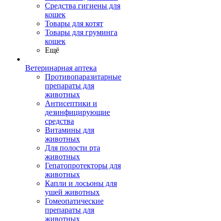
Средства гигиены для
кошек
Товары для котят
Товары для груминга
кошек
Ещё
Ветеринарная аптека
Противопаразитарные
препараты для
животных
Антисептики и
дезинфицирующие
средства
Витамины для
животных
Для полости рта
животных
Гепатопротекторы для
животных
Капли и лосьоны для
ушей животных
Гомеопатические
препараты для
животных