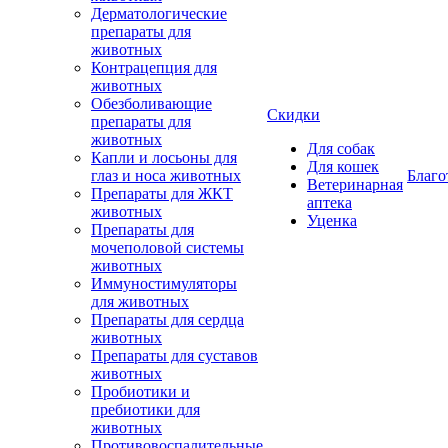
Дерматологические
препараты для
животных
Контрацепция для
животных
Обезболивающие
Скидки
препараты для
животных
Для собак
Капли и лосьоны для
Для кошек
глаз и носа животных
Благо
Ветеринарная
Препараты для ЖКТ
аптека
животных
Уценка
Препараты для
мочеполовой системы
животных
Иммуностимуляторы
для животных
Препараты для сердца
животных
Препараты для суставов
животных
Пробиотики и
пребиотики для
животных
Противовоспалительные