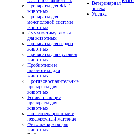
глаз и носа животных
Благо
Ветеринарная
Препараты для ЖКТ
аптека
животных
Уценка
Препараты для
мочеполовой системы
животных
Иммуностимуляторы
для животных
Препараты для сердца
животных
Препараты для суставов
животных
Пробиотики и
пребиотики для
животных
Противовоспалительные
препараты для
животных
Успокаивающие
препараты для
животных
Послеоперационный и
перевязочный материал
Фитопрепараты для
животных