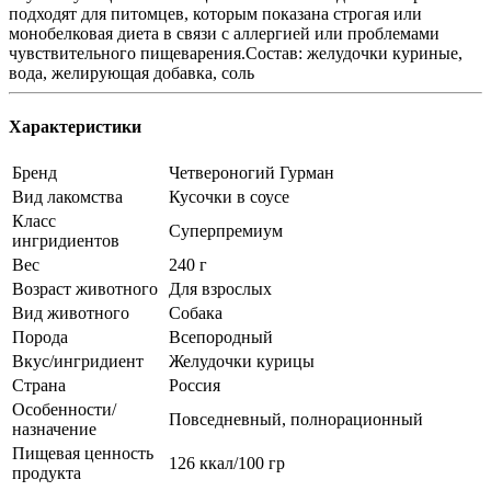
подходят для питомцев, которым показана строгая или
монобелковая диета в связи с аллергией или проблемами
чувствительного пищеварения.Состав: желудочки куриные,
вода, желирующая добавка, соль
Характеристики
Бренд
Четвероногий Гурман
Вид лакомства
Кусочки в соусе
Класс
Суперпремиум
ингридиентов
Вес
240 г
Возраст животного
Для взрослых
Вид животного
Собака
Порода
Всепородный
Вкус/ингридиент
Желудочки курицы
Страна
Россия
Особенности/
Повседневный, полнорационный
назначение
Пищевая ценность
126 ккал/100 гр
продукта