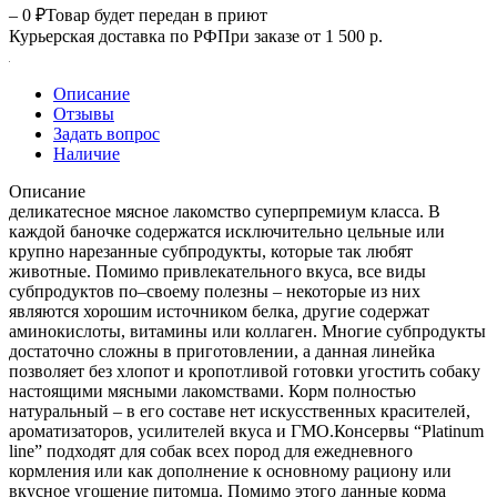
– 0 ₽
Товар будет передан в приют
Курьерская доставка по РФ
При заказе от 1 500 р.
Описание
Отзывы
Задать вопрос
Наличие
Описание
деликатесное мясное лакомство суперпремиум класса. В
каждой баночке содержатся исключительно цельные или
крупно нарезанные субпродукты, которые так любят
животные. Помимо привлекательного вкуса, все виды
субпродуктов по–своему полезны – некоторые из них
являются хорошим источником белка, другие содержат
аминокислоты, витамины или коллаген. Многие субпродукты
достаточно сложны в приготовлении, а данная линейка
позволяет без хлопот и кропотливой готовки угостить собаку
настоящими мясными лакомствами. Корм полностью
натуральный – в его составе нет искусственных красителей,
ароматизаторов, усилителей вкуса и ГМО.Консервы “Platinum
line” подходят для собак всех пород для ежедневного
кормления или как дополнение к основному рациону или
вкусное угощение питомца. Помимо этого данные корма