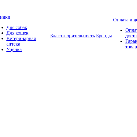
идки
Оплата и д
Для собак
Опла
Для кошек
Благотворительность
Бренды
доста
Ветеринарная
Гаран
аптека
товар
Уценка