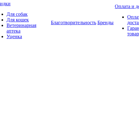
идки
Оплата и д
Для собак
Опла
Для кошек
Благотворительность
Бренды
доста
Ветеринарная
Гаран
аптека
товар
Уценка