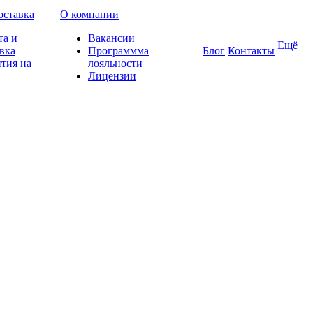
оставка
О компании
та и
Вакансии
Ещё
вка
Программма
Блог
Контакты
тия на
лояльности
Лицензии