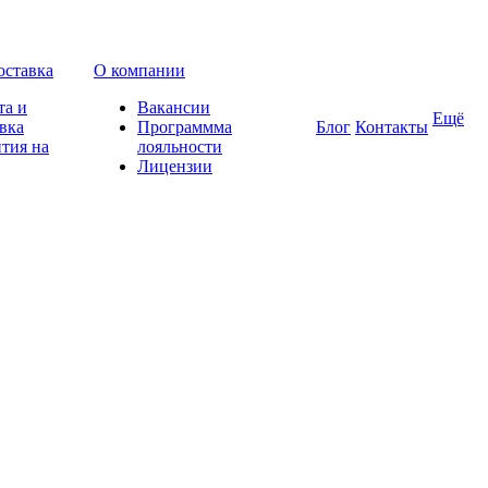
оставка
О компании
та и
Вакансии
Ещё
вка
Программма
Блог
Контакты
тия на
лояльности
Лицензии