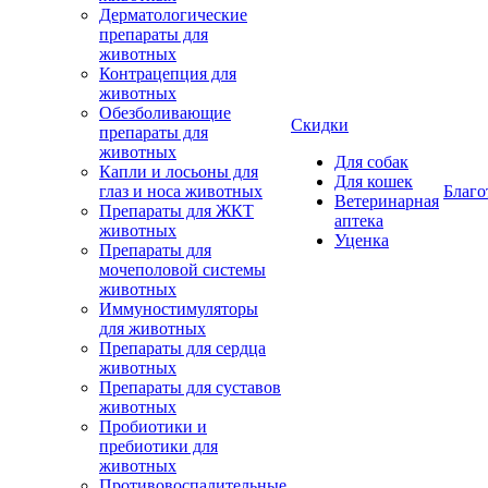
Дерматологические
препараты для
животных
Контрацепция для
животных
Обезболивающие
Скидки
препараты для
животных
Для собак
Капли и лосьоны для
Для кошек
глаз и носа животных
Благо
Ветеринарная
Препараты для ЖКТ
аптека
животных
Уценка
Препараты для
мочеполовой системы
животных
Иммуностимуляторы
для животных
Препараты для сердца
животных
Препараты для суставов
животных
Пробиотики и
пребиотики для
животных
Противовоспалительные