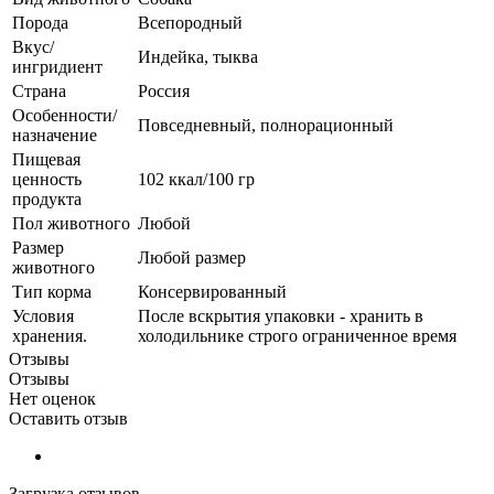
Порода
Всепородный
Вкус/
Индейка, тыква
ингридиент
Страна
Россия
Особенности/
Повседневный, полнорационный
назначение
Пищевая
ценность
102 ккал/100 гр
продукта
Пол животного
Любой
Размер
Любой размер
животного
Тип корма
Консервированный
Условия
После вскрытия упаковки - хранить в
хранения.
холодильнике строго ограниченное время
Отзывы
Отзывы
Нет оценок
Оставить отзыв
Загрузка отзывов...