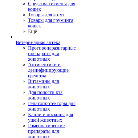
Средства гигиены для
кошек
Товары для котят
Товары для груминга
кошек
Ещё
Ветеринарная аптека
Противопаразитарные
препараты для
животных
Антисептики и
дезинфицирующие
средства
Витамины для
животных
Для полости рта
животных
Гепатопротекторы для
животных
Капли и лосьоны для
ушей животных
Гомеопатические
препараты для
животных