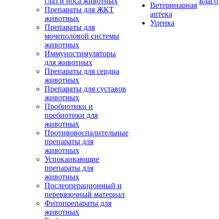
глаз и носа животных
Благо
Ветеринарная
Препараты для ЖКТ
аптека
животных
Уценка
Препараты для
мочеполовой системы
животных
Иммуностимуляторы
для животных
Препараты для сердца
животных
Препараты для суставов
животных
Пробиотики и
пребиотики для
животных
Противовоспалительные
препараты для
животных
Успокаивающие
препараты для
животных
Послеоперационный и
перевязочный материал
Фитопрепараты для
животных