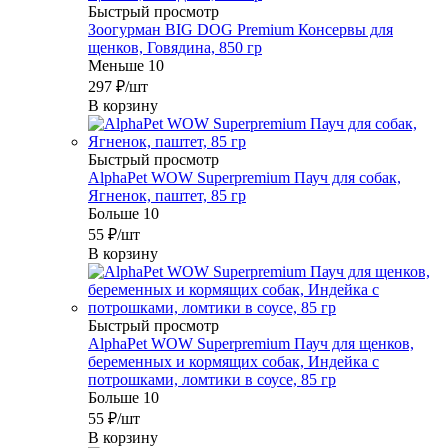
Быстрый просмотр
Зоогурман BIG DOG Premium Консервы для
щенков, Говядина, 850 гр
Меньше 10
297
₽
/шт
В корзину
Быстрый просмотр
AlphaPet WOW Superpremium Пауч для собак,
Ягненок, паштет, 85 гр
Больше 10
55
₽
/шт
В корзину
Быстрый просмотр
AlphaPet WOW Superpremium Пауч для щенков,
беременных и кормящих собак, Индейка с
потрошками, ломтики в соусе, 85 гр
Больше 10
55
₽
/шт
В корзину