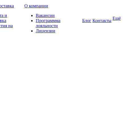
оставка
О компании
та и
Вакансии
Ещё
вка
Программма
Блог
Контакты
тия на
лояльности
Лицензии