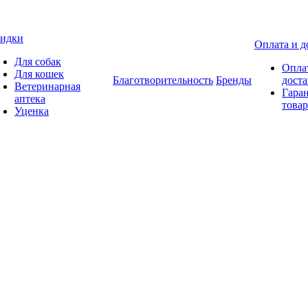
идки
Оплата и д
Для собак
Опла
Для кошек
Благотворительность
Бренды
доста
Ветеринарная
Гаран
аптека
товар
Уценка