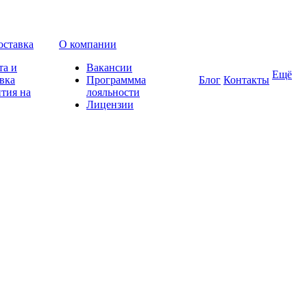
оставка
О компании
та и
Вакансии
Ещё
вка
Программма
Блог
Контакты
тия на
лояльности
Лицензии