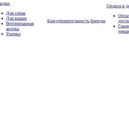
идки
Оплата и д
Для собак
Опла
Для кошек
Благотворительность
Бренды
доста
Ветеринарная
Гаран
аптека
товар
Уценка