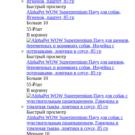
Быстрый просмотр
AlphaPet WOW Superpremium Пауч для собак,
Ягненок, паштет, 85 гр
Больше 10
55
₽
/шт
В корзину
Быстрый просмотр
AlphaPet WOW Superpremium Пауч для щенков,
беременных и кормящих собак, Индейка с
потрошками, ломтики в соусе, 85 гр
Больше 10
55
₽
/шт
В корзину
Быстрый просмотр
AlphaPet WOW Superpremium Пауч для собак с
чувствительным пищеварением, Говядина и
томленая тыква, ломтики в соусе, 85 гр
Меньше 10