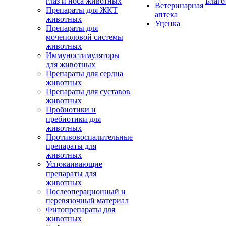
глаз и носа животных
Благо
Ветеринарная
Препараты для ЖКТ
аптека
животных
Уценка
Препараты для
мочеполовой системы
животных
Иммуностимуляторы
для животных
Препараты для сердца
животных
Препараты для суставов
животных
Пробиотики и
пребиотики для
животных
Противовоспалительные
препараты для
животных
Успокаивающие
препараты для
животных
Послеоперационный и
перевязочный материал
Фитопрепараты для
животных