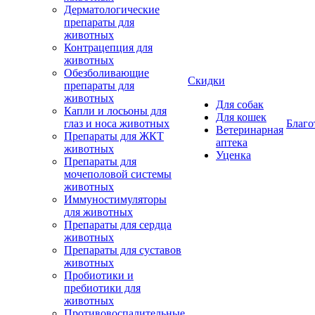
Дерматологические
препараты для
животных
Контрацепция для
животных
Обезболивающие
Скидки
препараты для
животных
Для собак
Капли и лосьоны для
Для кошек
глаз и носа животных
Благо
Ветеринарная
Препараты для ЖКТ
аптека
животных
Уценка
Препараты для
мочеполовой системы
животных
Иммуностимуляторы
для животных
Препараты для сердца
животных
Препараты для суставов
животных
Пробиотики и
пребиотики для
животных
Противовоспалительные