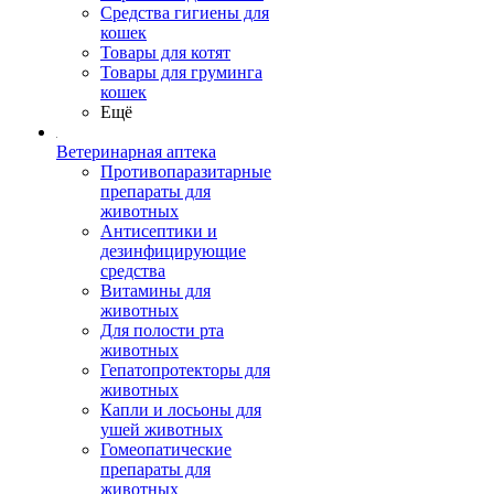
Средства гигиены для
кошек
Товары для котят
Товары для груминга
кошек
Ещё
Ветеринарная аптека
Противопаразитарные
препараты для
животных
Антисептики и
дезинфицирующие
средства
Витамины для
животных
Для полости рта
животных
Гепатопротекторы для
животных
Капли и лосьоны для
ушей животных
Гомеопатические
препараты для
животных